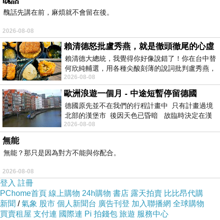
醜話
醜話先講在前，麻煩就不會留在後。
2026-08-08
賴清德怒批盧秀燕，就是徹頭徹尾的心虛
賴清德大總統，我覺得你好像說錯了！你在台中替
何欣純輔選，用各種尖酸刻薄的說詞批判盧秀燕，
2026-08-08
罵她施政滿意度輸給陳其邁，甚至還說盧
歐洲浪遊一個月 - 中途短暫停留德國
德國原先並不在我們的行程計畫中 只有計畫過境
北部的漢堡市 後因天色已昏暗 故臨時決定在漢
2026-08-08
堡市吃晚餐和過夜
無能
無能？那只是因為對方不能與你配合。
2026-08-08
登入
註冊
PChome首頁
線上購物
24h購物
書店
露天拍賣
比比昂代購
新聞
/
氣象
股市
個人新聞台
廣告刊登
加入聯播網
全球購物
買賣租屋
支付連
國際連
Pi 拍錢包
旅遊
服務中心