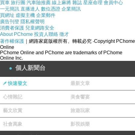
買車
旅行團
汽車險推薦
線上麻將
雜誌
星座命理
會員中心
一元簡訊
直播達人
數位憑證
企業簡訊
買網址
虛擬主機
企業郵件
廣告刊登
隱私權聲明
消費者保護
兒童網路安全
About PChome
投資人聯絡
徵才
著作權保護
｜網路家庭版權所有、轉載必究
‧Copyright PChome
Online
PChome Online and PChome are trademarks of PChome
Online Inc.
個人新聞台
快速發文
最新文章
心情雜記
美食饗宴
原來，
難道我在浪費她的時間..
藝文欣賞
旅遊玩家
社會萬象
影視娛樂