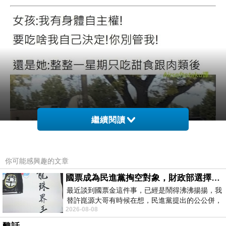
繼續閱讀
你可能感興趣的文章
國票成為民進黨掏空對象，財政部選擇性失憶
最近談到國票金這件事，已經是鬧得沸沸揚揚，我
替許崑源大哥有時候在想，民進黨提出的公公併，
2026-08-08
其實就是想要國庫通黨庫，鬧出最大的醜