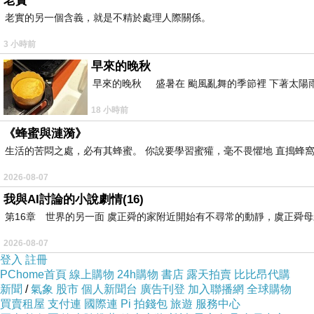
老實
老實的另一個含義，就是不精於處理人際關係。
3 小時前
早來的晚秋
早來的晚秋 盛暑在 颱風亂舞的季節裡 下著太陽雨
18 小時前
《蜂蜜與漣漪》
生活的苦悶之處，必有其蜂蜜。 你說要學習蜜獾，毫不畏懼地 直搗蜂窩
2026-08-07
我與AI討論的小說劇情(16)
第16章 世界的另一面 虞正舜的家附近開始有不尋常的動靜，虞正舜
2026-08-07
登入
註冊
PChome首頁
線上購物
24h購物
書店
露天拍賣
比比昂代購
新聞
/
氣象
股市
個人新聞台
廣告刊登
加入聯播網
全球購物
買賣租屋
支付連
國際連
Pi 拍錢包
旅遊
服務中心