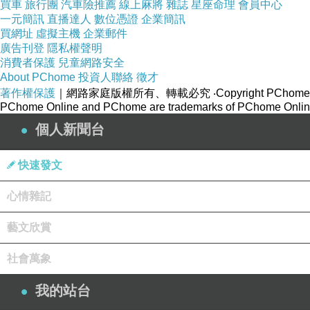
買車
旅行團
汽車險推薦
線上麻將
雜誌
星座命理
會員中心
一元簡訊
直播達人
數位憑證
企業簡訊
買網址
虛擬主機
企業郵件
廣告刊登
隱私權聲明
消費者保護
兒童網路安全
About PChome
投資人聯絡
徵才
著作權保護
｜網路家庭版權所有、轉載必究
‧Copyright PChome
PChome Online and PChome are trademarks of PChome Online
個人新聞台
快速發文
心情雜記
藝文欣賞
社會萬象
我的站台