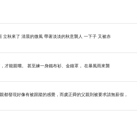
 立秋來了 清晨的微風 帶著淡淡的秋意襲人 一下子 又被赤
，才能親嚐。 甚至練一身鐵布衫、金鐘罩， 在暴風雨來襲
母親都發現好像有被跟蹤的感覺，而虞正舜的父親則被要求請無薪假，