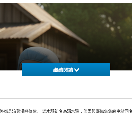
繼續閱讀
路都是沿著溪畔修建。 樂水驛初名為濁水驛，但因與臺鐵集集線車站同名，