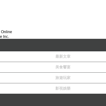
 Online
 Inc.
最新文章
美食饗宴
旅遊玩家
影視娛樂