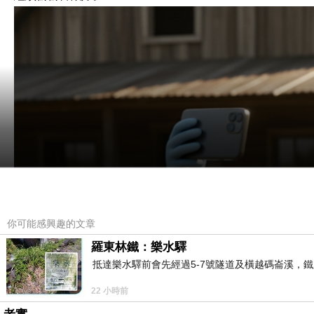
你可能感興趣的文章
羅東林鐵：樂水驛
抵達樂水驛前會先經過5-7號隧道及橫越碼崙溪，鐵
22 小時前