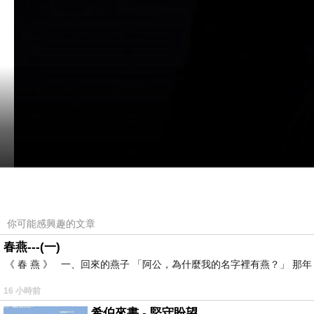
你可能感興趣的文章
春燕---(一)
《 春 燕 》 一、回來的燕子 「阿公，為什麼我的名字裡有燕？」 
16 小時前
希伯來書 - 堅守盼望