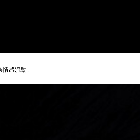
，
與情感流動。