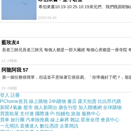
希伯來書10:19-10:25 10:19弟兄們、我
2026-08-06
藍玫友4
吾老三師兄吾老三師兄 每個人都是一部大藏經 每個心房都是一座寺院 
12 小時前
阿龍阿我 57
第一個任務很簡單，但這並不意味著它很容易。「你準備好了吧？」龍
10 小時前
登入
註冊
PChome首頁
線上購物
24h購物
書店
露天拍賣
比比昂代購
新聞
/
氣象
股市
個人新聞台
廣告刊登
加入聯播網
全球購物
買賣租屋
支付連
國際連
Pi 拍錢包
旅遊
服務中心
買車
旅行團
汽車險推薦
線上麻將
雜誌
星座命理
會員中心
一元簡訊
直播達人
數位憑證
企業簡訊