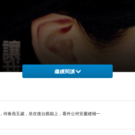
繼續閱讀
那年，何春燕五歲，坐在後台戲箱上，看外公何安慶縫補一