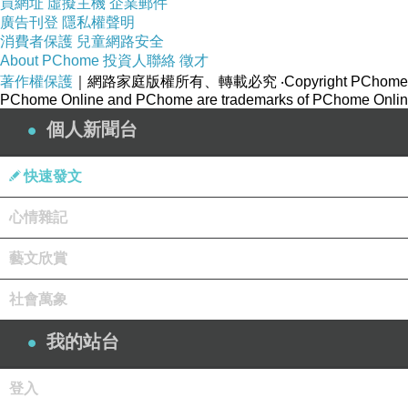
買網址
虛擬主機
企業郵件
廣告刊登
隱私權聲明
消費者保護
兒童網路安全
About PChome
投資人聯絡
徵才
著作權保護
｜網路家庭版權所有、轉載必究
‧Copyright PChome
PChome Online and PChome are trademarks of PChome Online
個人新聞台
快速發文
心情雜記
藝文欣賞
社會萬象
范曉萱 - 眼淚
上一篇：
我的站台
涙そうそう
下一篇：
登入