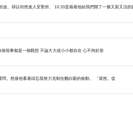
們既因耶穌的血、得以坦然進入至聖所、 10:20是藉着他給我們開了一條又新又活
每個視事都是一個觀想 不論大大或小小都自在 心不拘於形
疆問。然後他看著緋忘我努力克制住翻白眼的衝動。 「當然。從