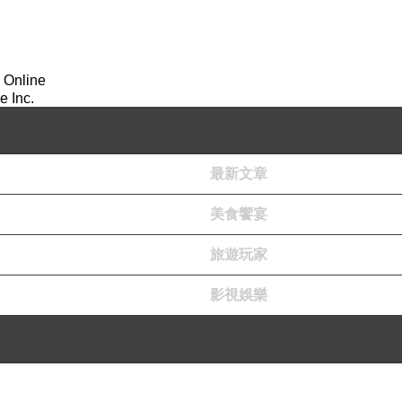
 Online
 Inc.
最新文章
美食饗宴
旅遊玩家
影視娛樂