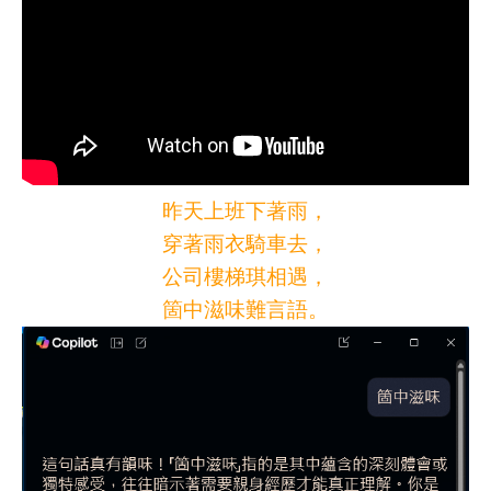
昨天上班下著雨，
穿著雨衣騎車去，
公司樓梯琪相遇，
箇中滋味難言語。