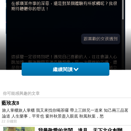
繼續閱讀
你可能感興趣的文章
藍玫友8
旅人掌櫃旅人掌櫃 我又來找你喝茶囉 帶上三師兄一道來 知己兩三品茗
論道 人生樂事，平常也 窗外秋景盡入眼底 秋風秋葉，愁
22 分鐘前
我最敬愛的老闆、遠見．天下文化創辦人高希均教授