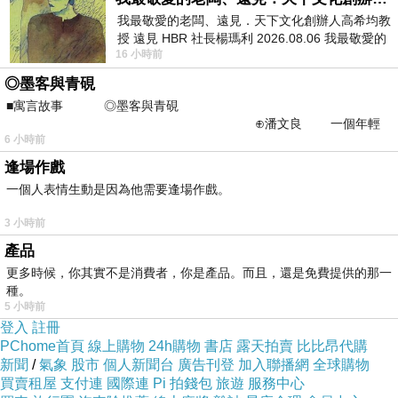
我最敬愛的老闆、遠見．天下文化創辦人高希均教
授 遠見 HBR 社長楊瑪利 2026.08.06 我最敬愛的
16 小時前
老闆、遠見．天下文化創辦人高希均教
◎墨客與青硯
■寓言故事 ◎墨客與青硯
⊕潘文良 一個年輕
6 小時前
的墨客，在京城的古玩肆裡
逢場作戲
一個人表情生動是因為他需要逢場作戲。
3 小時前
產品
更多時候，你其實不是消費者，你是產品。而且，還是免費提供的那一
種。
5 小時前
登入
註冊
PChome首頁
線上購物
24h購物
書店
露天拍賣
比比昂代購
新聞
/
氣象
股市
個人新聞台
廣告刊登
加入聯播網
全球購物
買賣租屋
支付連
國際連
Pi 拍錢包
旅遊
服務中心