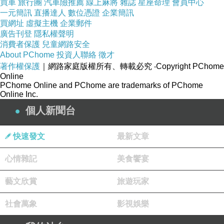
買車
旅行團
汽車險推薦
線上麻將
雜誌
星座命理
會員中心
一元簡訊
直播達人
數位憑證
企業簡訊
買網址
虛擬主機
企業郵件
廣告刊登
隱私權聲明
消費者保護
兒童網路安全
About PChome
投資人聯絡
徵才
著作權保護
｜網路家庭版權所有、轉載必究
‧Copyright PChome
Online
PChome Online and PChome are trademarks of PChome
Online Inc.
個人新聞台
快速發文
最新文章
心情雜記
美食饗宴
藝文欣賞
旅遊玩家
社會萬象
影視娛樂