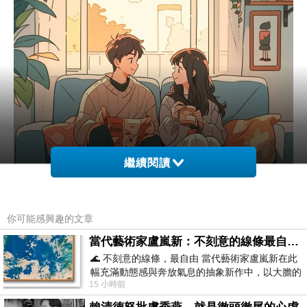
繼續閱讀
你可能感興趣的文章
當代藝術家盧嵐新：不刻意的線條最自由，讓色彩流動、筆觸自己說話
🌊 不刻意的線條，最自由 當代藝術家盧嵐新在此
幅充滿動態感與奔放氣息的抽象新作中，以大膽的
15 小時前
藍色顏料在白色畫布上揮灑、壓印與流淌