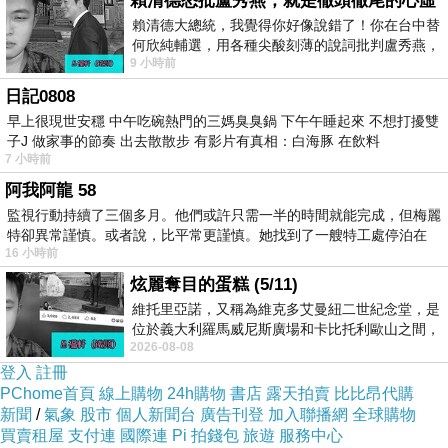
賴清德怒批盧秀燕，就是徹頭徹尾的心虛
賴清德大總統，我覺得你好像說錯了！你在台中替
何欣純輔選，用各種尖酸刻薄的說詞批判盧秀燕，
9 小時前
罵她施政滿意度輸給陳其邁，甚至還說盧
十天為期
上一篇：
日記0808
I still..
下一篇：
早上很現世安穩 中午吃碗熱門的三媽臭臭鍋 下午午睡起來 不想打擾雙
子J 做家事的節奏 出去散散步 有影片有真相：白海豚 在飲料
7 小時前
阿我阿龍 58
監視行動持續了三個多月。他們或許只需一半的時間就能完成，但梅麗
特卻異常謹慎。或者說，比平常更謹慎。她找到了一艘特工處停泊在
16 小時前
炫麗奪目的蛋糕 (5/11)
維托里亞諾，又稱為維克多艾曼紐二世紀念堂，是
位於義大利羅馬威尼斯廣場和卡比托利歐山之間，
2026-08-08
用以紀念統一義大利統一後的的第一位國
登入
註冊
PChome首頁
線上購物
24h購物
書店
露天拍賣
比比昂代購
新聞
/
氣象
股市
個人新聞台
廣告刊登
加入聯播網
全球購物
買賣租屋
支付連
國際連
Pi 拍錢包
旅遊
服務中心