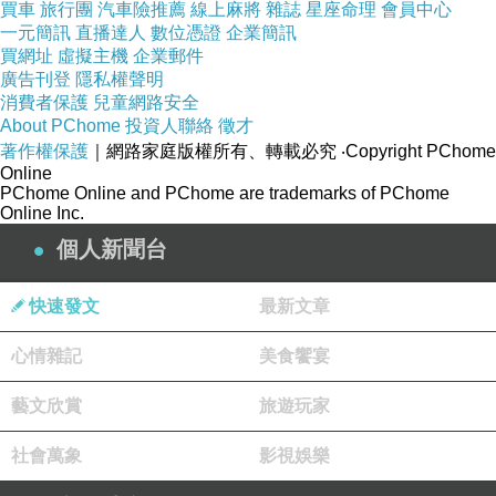
買車
旅行團
汽車險推薦
線上麻將
雜誌
星座命理
會員中心
一元簡訊
直播達人
數位憑證
企業簡訊
買網址
虛擬主機
企業郵件
廣告刊登
隱私權聲明
消費者保護
兒童網路安全
About PChome
投資人聯絡
徵才
著作權保護
｜網路家庭版權所有、轉載必究
‧Copyright PChome
Online
PChome Online and PChome are trademarks of PChome
Online Inc.
個人新聞台
快速發文
最新文章
心情雜記
美食饗宴
藝文欣賞
旅遊玩家
社會萬象
影視娛樂