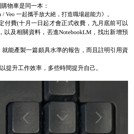
到購物車是同一本：
n / Veo
一起攜手放大絕，打造職場超能力》。
定付費
(
十月一日起才會正式收費，九月底前可以
，以及相關資料，丟進
NotebookLM
，找出新增預
，就能產製一篇頗具水準的報告，而且註明引用資
以提升工作效率，多些時間提升自己。