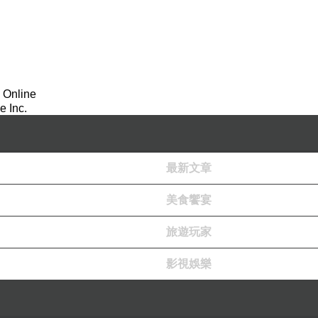
 Online
 Inc.
最新文章
美食饗宴
旅遊玩家
影視娛樂