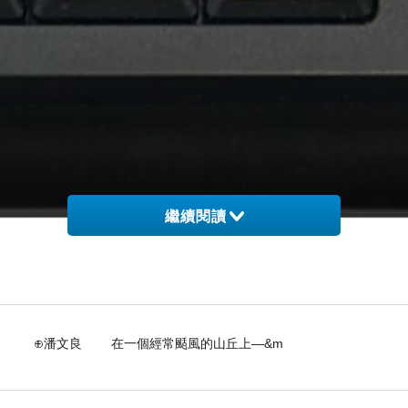
繼續閱讀
在一個經常颳風的山丘上—&m