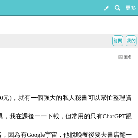
訂閱
我的
無名
0
元
)
，就有一個強大的私人秘書可以幫忙整理資
具，我在課後一一下載，但常用的只有
ChatGPT
跟
者，因為有
Google
宇宙，他說晚餐後要去書店翻一