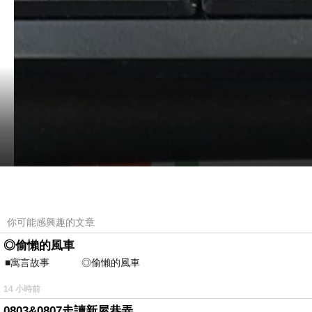
你可能感興趣的文章
◎偷懶的風車
■寓言故事 ◎偷懶的風車 ⊕潘文良 
14 小時前
0803&0807走讀新屋巷弄