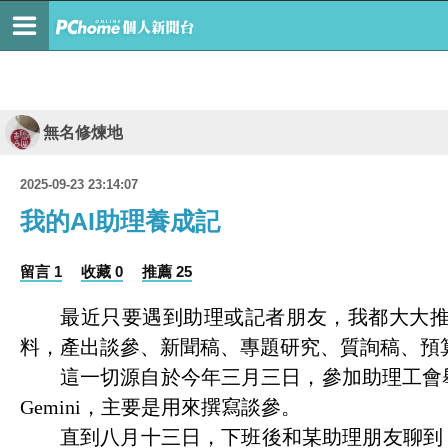
無名修煉地
2025-09-23 23:14:07
我的AI助理養成記
留言 1
收藏 0
推薦 25
最近只要遇到助理或記者朋友，我都大大
料，產出談參、新聞稿、專題研究、質詢稿、預
這一切源自於今年三月三日，參加助理工會
Gemini
，主要是用來撰寫談參。
直到八月十三日，下班後和某助理朋友聊到