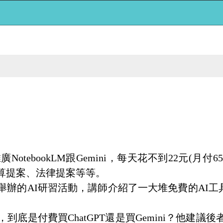
推廣
NotebookLM
跟
Gemini
，每天花不到
22
元
(
月付
65
算提案、法律提案等等。
舉辦的
AI
研習活動，講師介紹了一大堆免費的
AI
工
，到底是付費買
ChatGPT
還是買
Gemini
？他建議後