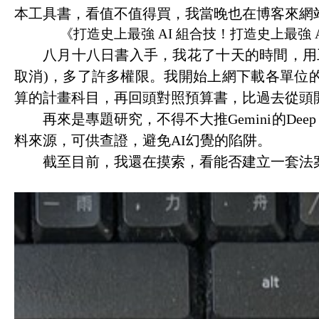
本工具書，看值不值得買，我當晚也在博客來網
《打造史上最強
AI
組合技！打造史上最強
八月十八日書入手，我花了十天的時間，用
取消
)
，多了許多權限。我開始上網下載各單位
算的計畫科目，再回頭對照預算書，比過去從頭
再來是專題研究，不得不大推
Gemini
的
Deep
料來源，可供查證，避免
AI
幻覺的陷阱。
截至目前，我還在摸索，看能否建立一套法