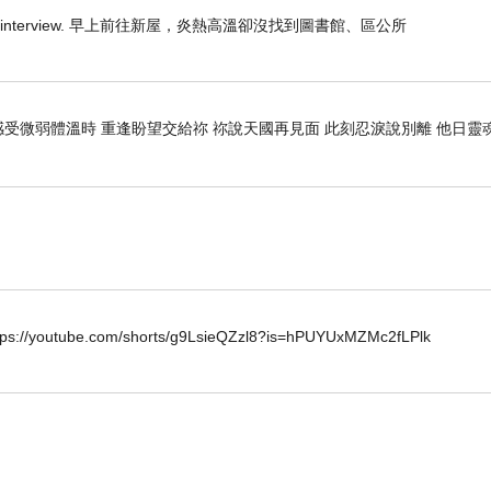
 one I have to interview. 早上前往新屋，炎熱高溫卻沒找到圖書館、區公所
感受微弱體溫時 重逢盼望交給祢 祢說天國再見面 此刻忍淚說別離 他日靈
.com/shorts/g9LsieQZzl8?is=hPUYUxMZMc2fLPlk