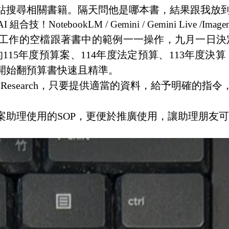
站搜尋相關書籍。隔天問他是哪本書，結果跟我放
AI
組合技！
NotebookLM / Gemini / Gemini Live /Image
工作的空檔跟著書中的範例一一操作，九月一日決
的
115
年度預算案、
114
年度法定預算、
113
年度決算
開始翻預算書快速且精準。
 Research
，只要提供適當的資料，給予明確的指令
案助理使用的
SOP
，更便於推廣使用，讓助理朋友可