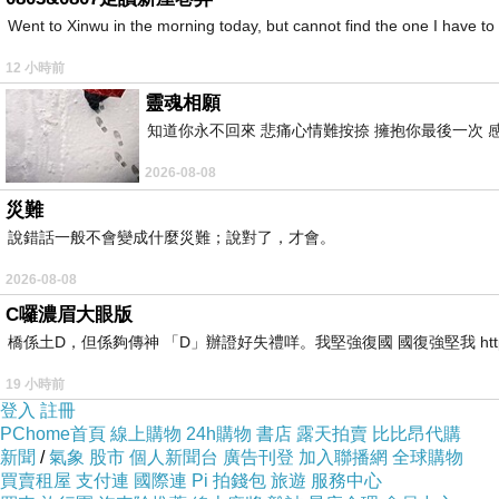
Went to Xinwu in the morning today, but cannot find the
12 小時前
靈魂相願
知道你永不回來 悲痛心情難按捺 擁抱你最後一次 
2026-08-08
災難
說錯話一般不會變成什麼災難；說對了，才會。
2026-08-08
C囉濃眉大眼版
橋係土D，但係夠傳神 「D」辦證好失禮咩。我堅強復國 國復強堅我 https://youtube
19 小時前
登入
註冊
PChome首頁
線上購物
24h購物
書店
露天拍賣
比比昂代購
新聞
/
氣象
股市
個人新聞台
廣告刊登
加入聯播網
全球購物
買賣租屋
支付連
國際連
Pi 拍錢包
旅遊
服務中心