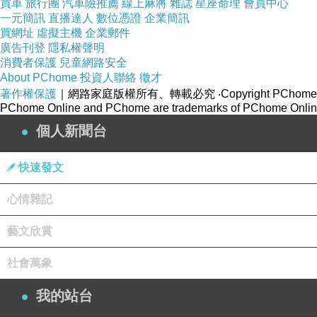
買車
旅行團
汽車險推薦
線上麻將
雜誌
星座命理
會員中心
一元簡訊
直播達人
數位憑證
企業簡訊
買網址
虛擬主機
企業郵件
廣告刊登
隱私權聲明
消費者保護
兒童網路安全
About PChome
投資人聯絡
徵才
著作權保護
｜網路家庭版權所有、轉載必究
‧Copyright PChome
PChome Online and PChome are trademarks of PChome Online
個人新聞台
快速發文
心情雜記
藝文欣賞
社會萬象
我的站台