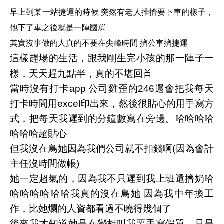
早上到某一站捷運的時候 突然有老人推擠要下車的樣子，
他下了車之後就是一陣國罵
其實沒事做的人真的不要在尖峰時間 擠公車擠捷運
這樣趕場的生活，跟我剛生完小孩的那一陣子一
樣，天天趕九點半，真的不堪回首
當時沒有打卡app 公司雞歪的246還會把我每天
打卡時間用excel印出來，然後很貼心的用手寫方
式，把每天我遲到的分鐘數寫在旁邊。哈哈哈哈
哈哈哈超貼心
但我沒在鳥她因為我們公司就不扣錢啊(因為會計
主任沒時間做帳)
她一定超氣的，因為我不只遲到我上班還擠奶哈
哈哈哈哈哈哈我真的沒在鳥她 因為我中年換工
作，比她爛的人資都看過不曉得幾個了
後來我才知道她是在變相叫我要手寫假單，只是