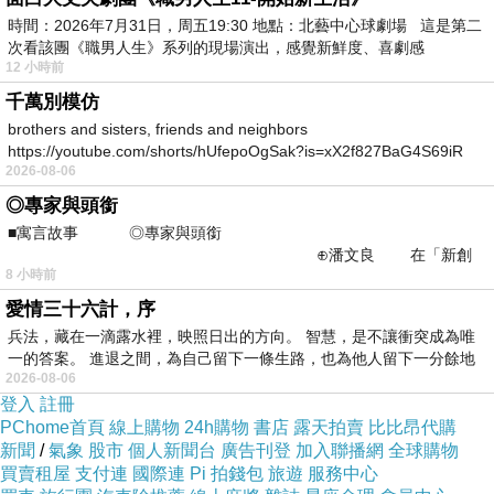
時間：2026年7月31日，周五19:30 地點：北藝中心球劇場 這是第二
次看該團《職男人生》系列的現場演出，感覺新鮮度、喜劇感
12 小時前
千萬別模仿
brothers and sisters, friends and neighbors
https://youtube.com/shorts/hUfepoOgSak?is=xX2f827BaG4S69iR
2026-08-06
https
◎專家與頭銜
■寓言故事 ◎專家與頭銜
⊕潘文良 在「新創
8 小時前
之谷」裡——
愛情三十六計，序
兵法，藏在一滴露水裡，映照日出的方向。 智慧，是不讓衝突成為唯
一的答案。 進退之間，為自己留下一條生路，也為他人留下一分餘地
2026-08-06
登入
註冊
PChome首頁
線上購物
24h購物
書店
露天拍賣
比比昂代購
新聞
/
氣象
股市
個人新聞台
廣告刊登
加入聯播網
全球購物
買賣租屋
支付連
國際連
Pi 拍錢包
旅遊
服務中心