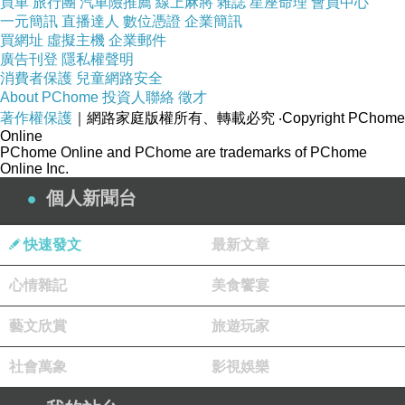
買車
旅行團
汽車險推薦
線上麻將
雜誌
星座命理
會員中心
一元簡訊
直播達人
數位憑證
企業簡訊
買網址
虛擬主機
企業郵件
廣告刊登
隱私權聲明
消費者保護
兒童網路安全
About PChome
投資人聯絡
徵才
著作權保護
｜網路家庭版權所有、轉載必究
‧Copyright PChome
Online
PChome Online and PChome are trademarks of PChome
Online Inc.
個人新聞台
快速發文
最新文章
心情雜記
美食饗宴
藝文欣賞
旅遊玩家
社會萬象
影視娛樂