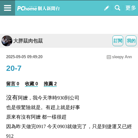
大胖茲肉包茲
訂閱
我的
2025-09-05 09:49:20
sleepy Ann
20-7
留言 0
收藏 0
推薦 2
沒有
阿嬤
，我今天準時930到公司
也是很驚險就是。有趕上就是好事
原來有沒有阿嬤 都一樣很趕
因為昨天做完0917 今天0903就做完了，只是到捷運又已經
912