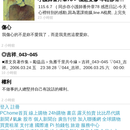
115.6.7 ( 同步存小護師番外章78 感恩日記-今天
心裡特別的感動,因為選課燒腦,line A梳爬, 上完失
23 小時前
智課的她,特來傾
傷心
我傷心的不是妳不愛我了，而是我竟然這麼愛妳。
2 小時前
◎吉祥_043~045
■潘文良著作集＞勵益品＞魚雁千里共今緣＞吉祥_043~045 ▽043_吉
祥。2006.03.24.五 23:38:28 ▽044_吉祥。2006.03.25.六 00:00:
10 小時前
權利
不做事的人總堅持自己有說話的權利。
2 小時前
登入
註冊
PChome首頁
線上購物
24h購物
書店
露天拍賣
比比昂代購
新聞
/
氣象
股市
個人新聞台
廣告刊登
加入聯播網
全球購物
買賣租屋
支付連
國際連
Pi 拍錢包
旅遊
服務中心