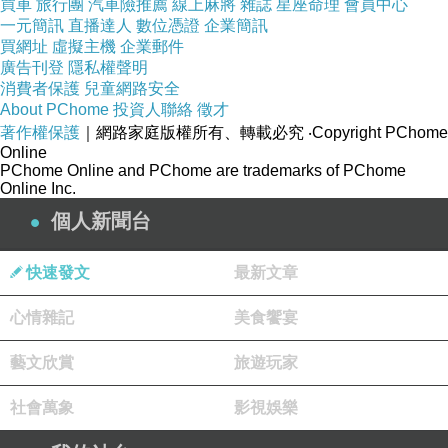
買車
旅行團
汽車險推薦
線上麻將
雜誌
星座命理
會員中心
一元簡訊
直播達人
數位憑證
企業簡訊
買網址
虛擬主機
企業郵件
廣告刊登
隱私權聲明
消費者保護
兒童網路安全
About PChome
投資人聯絡
徵才
著作權保護
｜網路家庭版權所有、轉載必究
‧Copyright PChome
Online
PChome Online and PChome are trademarks of PChome
Online Inc.
個人新聞台
快速發文
最新文章
心情雜記
美食饗宴
藝文欣賞
旅遊玩家
社會萬象
影視娛樂