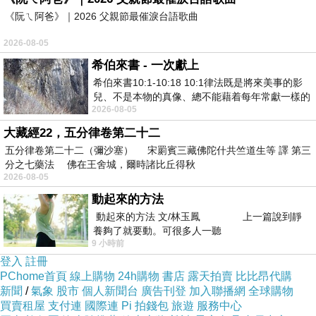
《阮ㄟ阿爸》｜2026 父親節最催淚台語歌曲
2026-08-05
希伯來書 - 一次獻上
希伯來書10:1-10:18 10:1律法既是將來美事的影
兒、不是本物的真像、總不能藉着每年常獻一樣的
2026-08-05
祭物、叫那近前來的人得以完全。 10
大藏經22，五分律卷第二十二
五分律卷第二十二（彌沙塞） 宋罽賓三藏佛陀什共竺道生等 譯 第三
分之七藥法 佛在王舍城，爾時諸比丘得秋
2026-08-05
動起來的方法
動起來的方法 文/林玉鳳 上一篇說到靜
養夠了就要動。可很多人一聽
9 小時前
登入
註冊
PChome首頁
線上購物
24h購物
書店
露天拍賣
比比昂代購
新聞
/
氣象
股市
個人新聞台
廣告刊登
加入聯播網
全球購物
買賣租屋
支付連
國際連
Pi 拍錢包
旅遊
服務中心