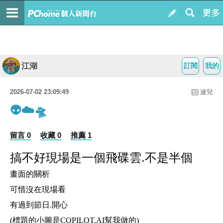
江湖
訂閱
我的
2026-07-02 23:09:49
波兒
👽☁️🛸
留言 0
收藏 0
推薦 1
搞不好現場是一個飛碟雲.不是半個
畫面的關析
可惜沒在現場看
有過到節日.開心
(標題的小圖是COPILOT.AI幫我做的)