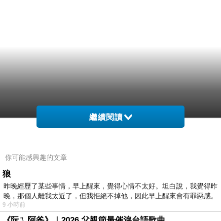
繼續閱讀
你可能感興趣的文章
狼
昨晚經歷了某些事情，早上醒來，覺得心情不太好。坦白說，我覺得昨
晚，那個人離我太近了，但我拒絕不掉他，因此早上醒來會有罪惡感。
9 小時前
《阮ㄟ阿爸》｜2026 父親節最催淚台語歌曲