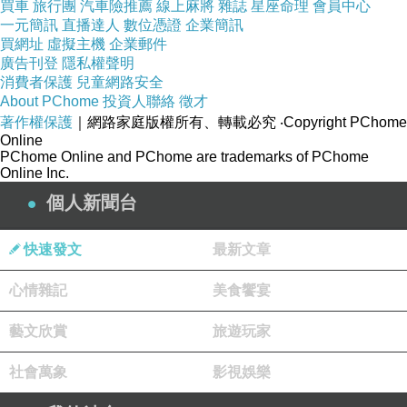
買車
旅行團
汽車險推薦
線上麻將
雜誌
星座命理
會員中心
一元簡訊
直播達人
數位憑證
企業簡訊
買網址
虛擬主機
企業郵件
廣告刊登
隱私權聲明
消費者保護
兒童網路安全
About PChome
投資人聯絡
徵才
著作權保護
｜網路家庭版權所有、轉載必究
‧Copyright PChome
Online
PChome Online and PChome are trademarks of PChome
Online Inc.
個人新聞台
快速發文
最新文章
心情雜記
美食饗宴
藝文欣賞
旅遊玩家
社會萬象
影視娛樂