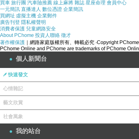
買車
旅行團
汽車險推薦
線上麻將
雜誌
星座命理
會員中心
一元簡訊
直播達人
數位憑證
企業簡訊
買網址
虛擬主機
企業郵件
廣告刊登
隱私權聲明
消費者保護
兒童網路安全
About PChome
投資人聯絡
徵才
著作權保護
｜網路家庭版權所有、轉載必究
‧Copyright PChome
PChome Online and PChome are trademarks of PChome Online
個人新聞台
快速發文
心情雜記
藝文欣賞
社會萬象
我的站台