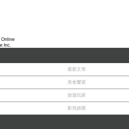
 Online
 Inc.
最新文章
美食饗宴
旅遊玩家
影視娛樂