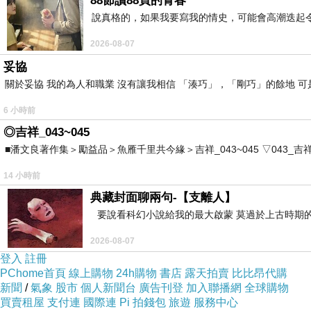
88節讀88頁的青春
說真格的，如果我要寫我的情史，可能會高潮迭起令
2026-08-07
妥協
關於妥協 我的為人和職業 沒有讓我相信 「湊巧」，「剛巧」的餘地 可
6 小時前
◎吉祥_043~045
■潘文良著作集＞勵益品＞魚雁千里共今緣＞吉祥_043~045 ▽043_吉祥。2006.0
14 小時前
典藏封面聊兩句-【支離人】
要說看科幻小說給我的最大啟蒙 莫過於上古時期的
2026-08-07
登入
註冊
PChome首頁
線上購物
24h購物
書店
露天拍賣
比比昂代購
新聞
/
氣象
股市
個人新聞台
廣告刊登
加入聯播網
全球購物
買賣租屋
支付連
國際連
Pi 拍錢包
旅遊
服務中心