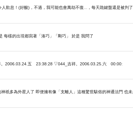
人歎息！(好酸)，不過，我可能也會萬劫不復...，每天跪鍵盤還是被判
是 每樣的出現都寫著「湊巧」「剛巧」 於是 我問了
3.24.五 23:38:28 ▽044_吉祥。2006.03.25.六 00:00:
神祇多為外星人了 即便擁有像「支離人」這種驚世駭俗的神通法門 也未