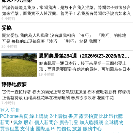
如來不入涅槃
惟諸菩薩能見我身，常聞我法，是故不言我入涅槃。聲聞弟子雖復發言
如來涅槃，而我實不入於涅槃。善男子！若我所有聲聞弟子說言如來入
6 小時前
妥協
關於妥協 我的為人和職業 沒有讓我相信 「湊巧」，「剛巧」的餘地
可是 每樣的出現都寫著「湊巧」「剛巧」 於是 我問了
20 小時前
週間農居第284週（2026/6/23-2026/6/24) 夏至 金黃稻浪洋溢豐收喜悅
結束亂買一通日本行，接下來星期一三四都要上
班，而且還要開到有點遠的員林。可能因為在日本
19 小時前
花不少錢，星期一出門上班時，心裡沒有一
靜靜地假寐
它們一直忙碌著 春天的陽光正幫空氣緩緩加溫 樹木催吐著新枒 檸檬樹
正含苞待放 山櫻與桃花早在枝頭喧鬧 春風徐徐吹著 花園中花
7 小時前
登入
註冊
PChome首頁
線上購物
24h購物
書店
露天拍賣
比比昂代購
新聞
/
氣象
股市
個人新聞台
廣告刊登
加入聯播網
全球購物
買賣租屋
支付連
國際連
Pi 拍錢包
旅遊
服務中心