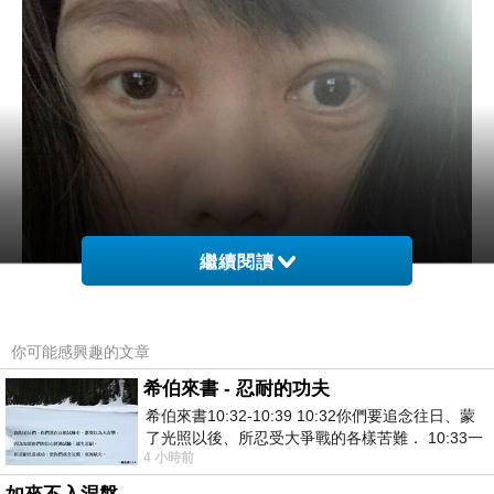
繼續閱讀
你可能感興趣的文章
希伯來書 - 忍耐的功夫
希伯來書10:32-10:39 10:32你們要追念往日、蒙
了光照以後、所忍受大爭戰的各樣苦難． 10:33一
4 小時前
面被毀謗、遭患難、成了戲景、叫眾人