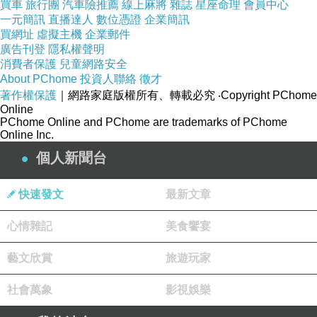
買車
旅行團
汽車險推薦
線上麻將
雜誌
星座命理
會員中心
一元簡訊
直播達人
數位憑證
企業簡訊
買網址
虛擬主機
企業郵件
廣告刊登
隱私權聲明
消費者保護
兒童網路安全
About PChome
投資人聯絡
徵才
著作權保護
｜網路家庭版權所有、轉載必究
‧Copyright PChome
Online
PChome Online and PChome are trademarks of PChome
Online Inc.
個人新聞台
快速發文
最新文章
心情雜記
美食饗宴
藝文欣賞
旅遊玩家
社會萬象
影視娛樂