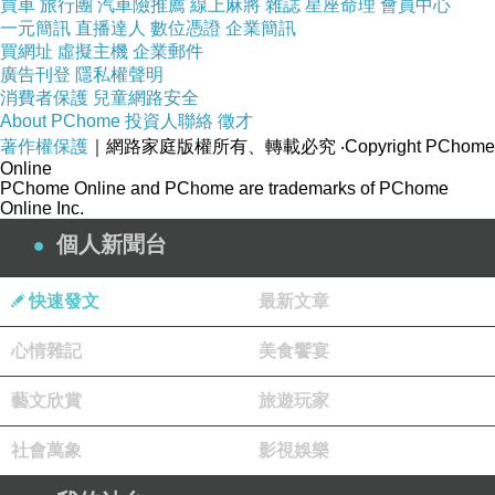
買車
旅行團
汽車險推薦
線上麻將
雜誌
星座命理
會員中心
一元簡訊
直播達人
數位憑證
企業簡訊
買網址
虛擬主機
企業郵件
廣告刊登
隱私權聲明
消費者保護
兒童網路安全
About PChome
投資人聯絡
徵才
著作權保護
｜網路家庭版權所有、轉載必究
‧Copyright PChome
Online
PChome Online and PChome are trademarks of PChome
Online Inc.
個人新聞台
快速發文
最新文章
心情雜記
美食饗宴
藝文欣賞
旅遊玩家
社會萬象
影視娛樂