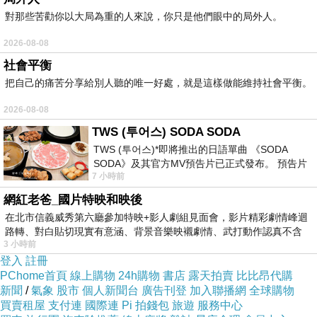
對那些苦勸你以大局為重的人來說，你只是他們眼中的局外人。
2026-08-08
社會平衡
把自己的痛苦分享給別人聽的唯一好處，就是這樣做能維持社會平衡。
2026-08-08
TWS (투어스) SODA SODA
TWS (투어스)*即將推出的日語單曲 《SODA
SODA》及其官方MV預告片已正式發布。 預告片
7 小時前
一經發布， 就引發了粉絲們對這次夏季回
網紅老爸_國片特映和映後
在北市信義威秀第六廳參加特映+影人劇組見面會，影片精彩劇情峰迴
路轉、對白貼切現實有意涵、背景音樂映襯劇情、武打動作認真不含
3 小時前
糊、
登入
註冊
PChome首頁
線上購物
24h購物
書店
露天拍賣
比比昂代購
新聞
/
氣象
股市
個人新聞台
廣告刊登
加入聯播網
全球購物
買賣租屋
支付連
國際連
Pi 拍錢包
旅遊
服務中心