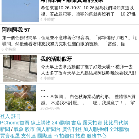
希伯來書 - 離棄真道的後果
希伯來書10:26-10:31 10:26因為我們得知真道以
後、若故意犯罪、贖罪的祭就再沒有了． 10:27惟
4 小時前
有戰懼等候審判和那燒滅眾敵人的烈火
阿龍阿我 57
第一個任務很簡單，但這並不意味著它很容易。「你準備好了吧？」龍
疆問。然後他看著緋忘我努力克制住翻白眼的衝動。 「當然。從
6 小時前
我的活動假牙
今天早上去拿活動假了拖了好幾天囉~~禮拜一去
人太多了改今天早上八點結果阿姊昨晚說要我八點
4 小時前
去西螺農會~回到莿桐都8點半多了
…
⋯⋯ Ai製圖 。 白色秋海棠花的幻形。 整體很Ai質
感。 不過我不討厭。 。 ... 嗯，我滿意了！ 。 🐻
2026-08-06
昨中
登入
註冊
PChome首頁
線上購物
24h購物
書店
露天拍賣
比比昂代購
新聞
/
氣象
股市
個人新聞台
廣告刊登
加入聯播網
全球購物
買賣租屋
支付連
國際連
Pi 拍錢包
旅遊
服務中心