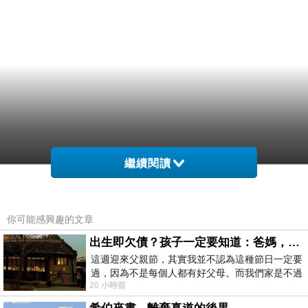
繼續閱讀
你可能感興趣的文章
出生即欠債？孩子一定要知道：爸媽，其實我不欠你們
這週迎來父親節，其實我並不認為這種節日一定要
過，因為不是每個人都有好父母。而我們家是不過
20 小時前
節的，平時也沒什麼儀式感，生活趨近冷