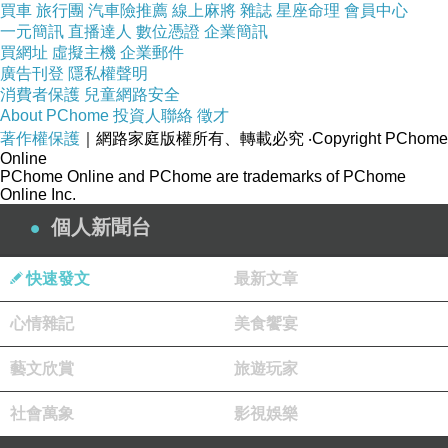
買車
旅行團
汽車險推薦
線上麻將
雜誌
星座命理
會員中心
一元簡訊
直播達人
數位憑證
企業簡訊
買網址
虛擬主機
企業郵件
廣告刊登
隱私權聲明
消費者保護
兒童網路安全
About PChome
投資人聯絡
徵才
著作權保護
｜網路家庭版權所有、轉載必究
‧Copyright PChome
Online
PChome Online and PChome are trademarks of PChome
Online Inc.
個人新聞台
快速發文
最新文章
心情雜記
美食饗宴
藝文欣賞
旅遊玩家
社會萬象
影視娛樂