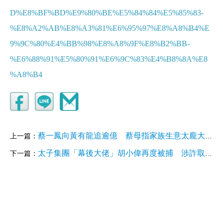
D%E8%BF%BD%E9%80%BE%E5%84%84%E5%85%83-
%E8%A2%AB%E8%A3%81%E6%95%97%E8%A8%B4%E
9%9C%80%E4%BB%98%E8%A8%9F%E8%B2%BB-
%E6%88%91%E5%80%91%E6%9C%83%E4%B8%8A%E8
%A8%B4
蔡一鳳向黃有龍追逾億 蔡母指家族生意太龐大 數千萬轉帳沒記錄
上一篇：
太子集團「幕後大佬」胡小偉再度被捕 涉詐取日本永久居留權
下一篇：