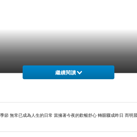
繼續閱讀
季節 無常已成為人生的日常 當擁著今夜的歡暢舒心 轉眼驟成昨日 而明晨