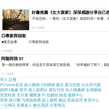
好書推薦《女大當家》深深感謝分享自己
不知怎的，一看到《女大當家》就想到另一本書，
16 小時前
◎專家與頭銜
■寓言故事 ◎專家與頭銜 ⊕潘文良
5 小時前
阿龍阿我 57
第一個任務很簡單，但這並不意味著它很容易。「你準備好了吧？」龍
12 小時前
登入
註冊
PChome首頁
線上購物
24h購物
書店
露天拍賣
比比昂代購
新聞
/
氣象
股市
個人新聞台
廣告刊登
加入聯播網
全球購物
買賣租屋
支付連
國際連
Pi 拍錢包
旅遊
服務中心
買車
旅行團
汽車險推薦
線上麻將
雜誌
星座命理
會員中心
一元簡訊
直播達人
數位憑證
企業簡訊