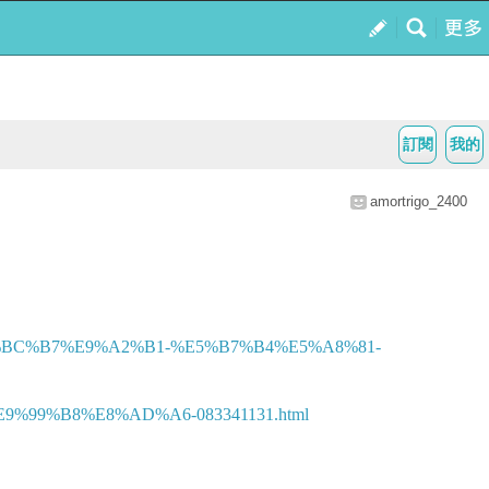
訂閱
我的
amortrigo_2400
E5%BC%B7%E9%A2%B1-%E5%B7%B4%E5%A8%81-
9%B8%E8%AD%A6-083341131.html