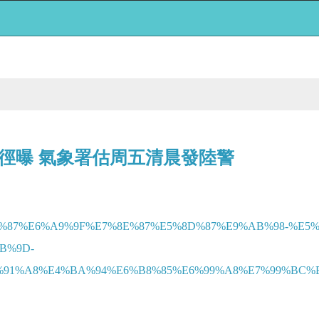
徑曝 氣象署估周五清晨發陸警
%E5%81%87%E6%A9%9F%E7%8E%87%E5%8D%87%E9%AB%98-%
B%9D-
%A8%E4%BA%94%E6%B8%85%E6%99%A8%E7%99%BC%E9%9