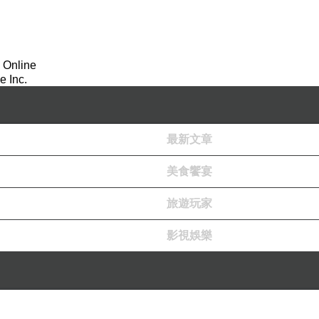
 Online
 Inc.
最新文章
美食饗宴
旅遊玩家
影視娛樂