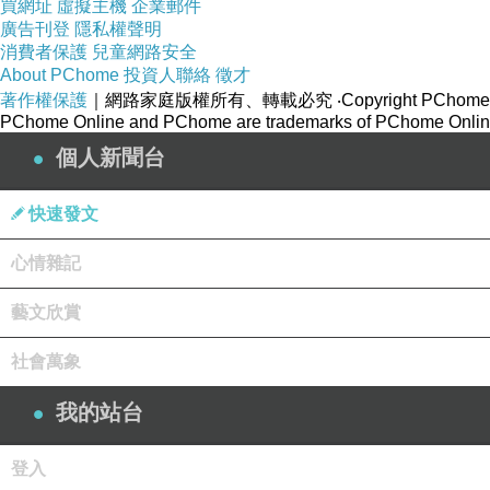
買網址
虛擬主機
企業郵件
廣告刊登
隱私權聲明
消費者保護
兒童網路安全
About PChome
投資人聯絡
徵才
著作權保護
｜網路家庭版權所有、轉載必究
‧Copyright PChome
PChome Online and PChome are trademarks of PChome Online
個人新聞台
快速發文
心情雜記
藝文欣賞
社會萬象
我的站台
登入