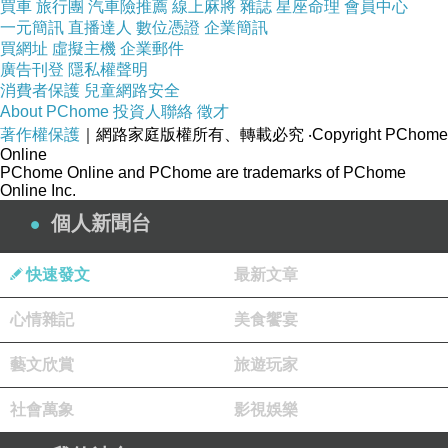
買車
旅行團
汽車險推薦
線上麻將
雜誌
星座命理
會員中心
一元簡訊
直播達人
數位憑證
企業簡訊
買網址
虛擬主機
企業郵件
廣告刊登
隱私權聲明
消費者保護
兒童網路安全
About PChome
投資人聯絡
徵才
著作權保護
｜網路家庭版權所有、轉載必究
‧Copyright PChome
Online
PChome Online and PChome are trademarks of PChome
Online Inc.
個人新聞台
快速發文
最新文章
心情雜記
美食饗宴
藝文欣賞
旅遊玩家
社會萬象
影視娛樂