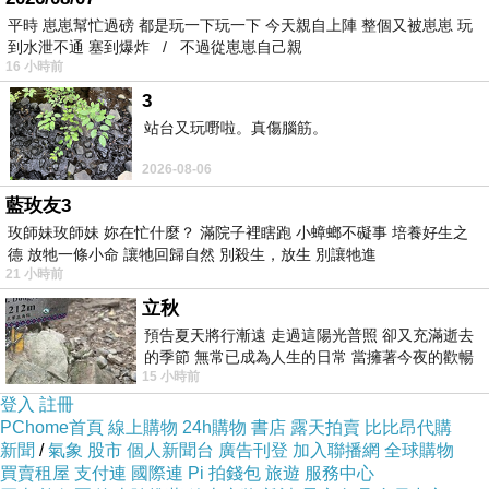
平時 崽崽幫忙過磅 都是玩一下玩一下 今天親自上陣 整個又被崽崽 玩
到水泄不通 塞到爆炸 / 不過從崽崽自己親
16 小時前
3
站台又玩嘢啦。真傷腦筋。
2026-08-06
藍玫友3
玫師妹玫師妹 妳在忙什麼？ 滿院子裡瞎跑 小蟑螂不礙事 培養好生之
德 放牠一條小命 讓牠回歸自然 別殺生，放生 別讓牠進
21 小時前
立秋
預告夏天將行漸遠 走過這陽光普照 卻又充滿逝去
的季節 無常已成為人生的日常 當擁著今夜的歡暢
15 小時前
舒心 轉眼驟成昨日 而明晨 太陽
登入
註冊
PChome首頁
線上購物
24h購物
書店
露天拍賣
比比昂代購
新聞
/
氣象
股市
個人新聞台
廣告刊登
加入聯播網
全球購物
買賣租屋
支付連
國際連
Pi 拍錢包
旅遊
服務中心