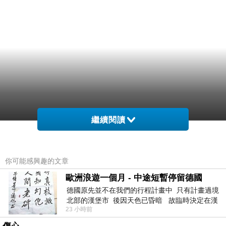
繼續閱讀
你可能感興趣的文章
歐洲浪遊一個月 - 中途短暫停留德國
德國原先並不在我們的行程計畫中 只有計畫過境
北部的漢堡市 後因天色已昏暗 故臨時決定在漢
23 小時前
堡市吃晚餐和過夜