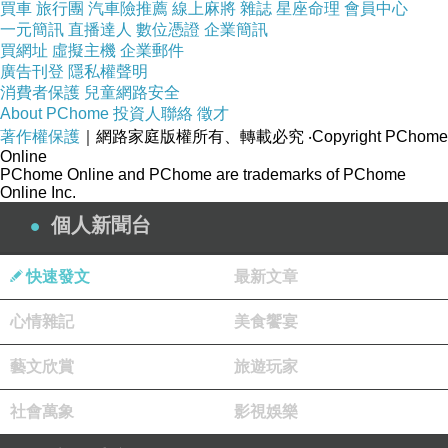
買車
旅行團
汽車險推薦
線上麻將
雜誌
星座命理
會員中心
一元簡訊
直播達人
數位憑證
企業簡訊
買網址
虛擬主機
企業郵件
廣告刊登
隱私權聲明
消費者保護
兒童網路安全
About PChome
投資人聯絡
徵才
著作權保護
｜網路家庭版權所有、轉載必究
‧Copyright PChome
Online
PChome Online and PChome are trademarks of PChome
Online Inc.
個人新聞台
快速發文
最新文章
心情雜記
美食饗宴
藝文欣賞
旅遊玩家
社會萬象
影視娛樂