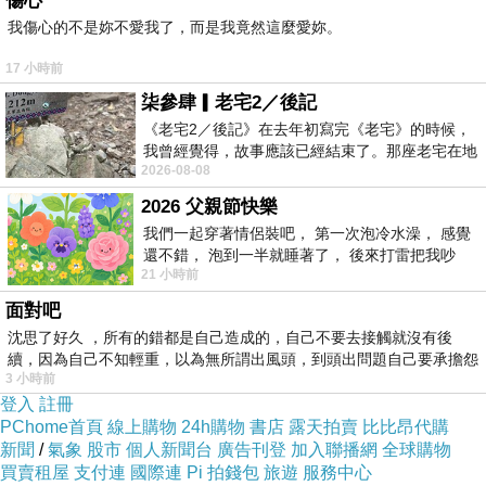
傷心
我傷心的不是妳不愛我了，而是我竟然這麼愛妳。
17 小時前
柒參肆▎老宅2／後記
《老宅2／後記》在去年初寫完《老宅》的時候，
我曾經覺得，故事應該已經結束了。那座老宅在地
2026-08-08
震中倒塌，七個人終於離開那片黑暗，
2026 父親節快樂
我們一起穿著情侶裝吧， 第一次泡冷水澡， 感覺
還不錯， 泡到一半就睡著了， 後來打雷把我吵
21 小時前
醒， 手
面對吧
沈思了好久 ，所有的錯都是自己造成的，自己不要去接觸就沒有後
續，因為自己不知輕重，以為無所謂出風頭，到頭出問題自己要承擔怨
3 小時前
不
登入
註冊
PChome首頁
線上購物
24h購物
書店
露天拍賣
比比昂代購
新聞
/
氣象
股市
個人新聞台
廣告刊登
加入聯播網
全球購物
買賣租屋
支付連
國際連
Pi 拍錢包
旅遊
服務中心