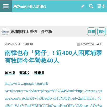
柬埔寨打工渡假，是詐騙
訂閱
我的
2026-07-04 13:48:18
amortrigo_2400
南韓也有「豬仔」! 近400人困柬埔寨
有牧師今年營救40人
留言 0
收藏 0
推薦 0
https://www.google.com/url?
sa=t&source=web&rct=j&opi=89978449&url=https://www.yout
ube.com/watch%3Fv%3DeqRvx815NJQ&ved=2ahUKEwi_46
uBqLiVAxVFm1YBHfGJCioQwqsBegQIFxAB&usg=AOvVa