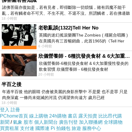
佛菩薩名善知識
諸佛菩薩亦復如是，若有見者，即得斷除一切煩惱，雖有四魔不能干
亂，若有觸者命不可夭、不生不死、不退不沒。所謂觸者，若在佛邊聽
18 小時前
受
老歌亂談(1322)Tell Her No
英國的迷幻搖滾樂團The Zombies ( 殭屍合唱團 )
在美國共有三首暢銷曲，此首1965的《Tell Her
6 小時前
No》即為其中之一，在告示牌百大單曲
欣儀營養師 - 6種抗發炎食材 & 6大加重慢性發炎的飲食習慣
欣儀營養師-6種抗發炎食材 & 6大加重慢性發炎的
飲食習慣 欣儀營養師 - 6種抗發炎食材
20 小時前
https://www.facebook.com/photo/?fbid=147
半百之後
年過半百後 他的眼睛 仍會被美麗的身影所擊中 不是愛 也不是罪 只是
肉身深處 一條尚未熄滅的河流 仍渴望奔向遠方 歲月已經
18 小時前
登入
註冊
PChome首頁
線上購物
24h購物
書店
露天拍賣
比比昂代購
新聞
/
氣象
股市
個人新聞台
廣告刊登
加入聯播網
全球購物
買賣租屋
支付連
國際連
Pi 拍錢包
旅遊
服務中心