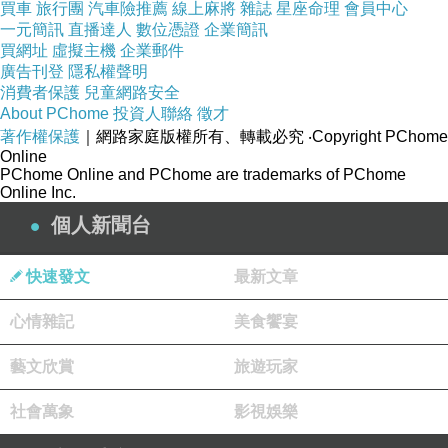
買車
旅行團
汽車險推薦
線上麻將
雜誌
星座命理
會員中心
一元簡訊
直播達人
數位憑證
企業簡訊
買網址
虛擬主機
企業郵件
廣告刊登
隱私權聲明
消費者保護
兒童網路安全
About PChome
投資人聯絡
徵才
著作權保護
｜網路家庭版權所有、轉載必究
‧Copyright PChome
Online
PChome Online and PChome are trademarks of PChome
Online Inc.
個人新聞台
快速發文
最新文章
心情雜記
美食饗宴
藝文欣賞
旅遊玩家
社會萬象
影視娛樂