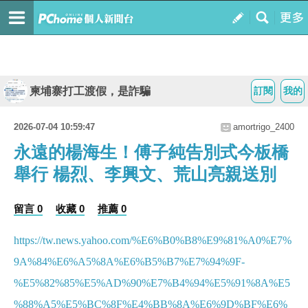
柬埔寨打工渡假，是詐騙
訂閱
我的
2026-07-04 10:59:47
amortrigo_2400
永遠的楊海生！傅子純告別式今板橋
舉行 楊烈、李興文、荒山亮親送別
留言 0
收藏 0
推薦 0
https://tw.news.yahoo.com/%E6%B0%B8%E9%81%A0%E7%
9A%84%E6%A5%8A%E6%B5%B7%E7%94%9F-
%E5%82%85%E5%AD%90%E7%B4%94%E5%91%8A%E5
%88%A5%E5%BC%8F%E4%BB%8A%E6%9D%BF%E6%