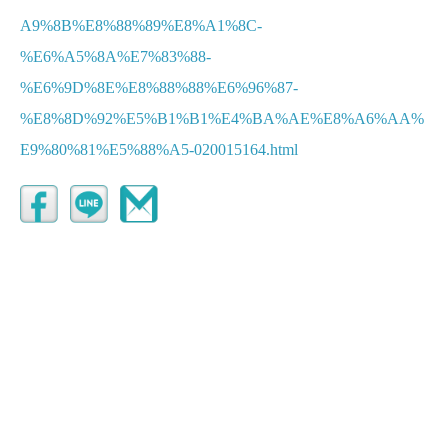
A9%8B%E8%88%89%E8%A1%8C-
%E6%A5%8A%E7%83%88-
%E6%9D%8E%E8%88%88%E6%96%87-
%E8%8D%92%E5%B1%B1%E4%BA%AE%E8%A6%AA%
E9%80%81%E5%88%A5-020015164.html