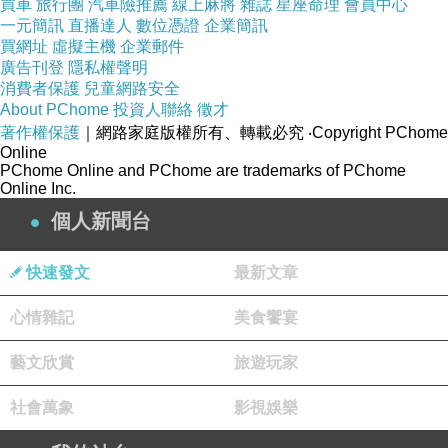
買車
旅行團
汽車險推薦
線上麻將
雜誌
星座命理
會員中心
一元簡訊
直播達人
數位憑證
企業簡訊
買網址
虛擬主機
企業郵件
廣告刊登
隱私權聲明
消費者保護
兒童網路安全
About PChome
投資人聯絡
徵才
著作權保護
｜網路家庭版權所有、轉載必究
‧Copyright PChome
Online
PChome Online and PChome are trademarks of PChome
Online Inc.
個人新聞台
快速發文
最新文章
心情雜記
美食饗宴
藝文欣賞
旅遊玩家
社會萬象
影視娛樂