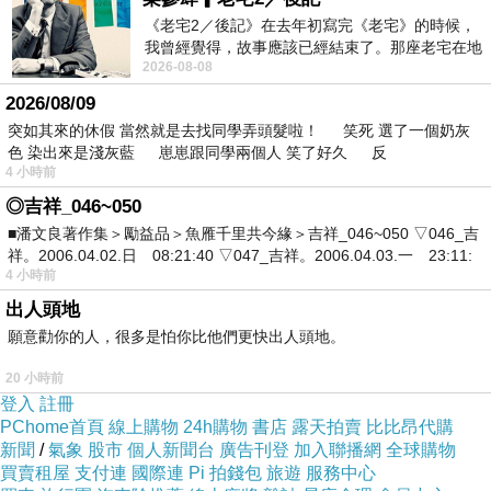
《老宅2／後記》在去年初寫完《老宅》的時候，
我曾經覺得，故事應該已經結束了。那座老宅在地
2026-08-08
震中倒塌，七個人終於離開那片黑暗，
2026/08/09
突如其來的休假 當然就是去找同學弄頭髮啦！ 笑死 選了一個奶灰
色 染出來是淺灰藍 崽崽跟同學兩個人 笑了好久 反
4 小時前
◎吉祥_046~050
■潘文良著作集＞勵益品＞魚雁千里共今緣＞吉祥_046~050 ▽046_吉
祥。2006.04.02.日 08:21:40 ▽047_吉祥。2006.04.03.一 23:11:
4 小時前
出人頭地
願意勸你的人，很多是怕你比他們更快出人頭地。
20 小時前
登入
註冊
PChome首頁
線上購物
24h購物
書店
露天拍賣
比比昂代購
新聞
/
氣象
股市
個人新聞台
廣告刊登
加入聯播網
全球購物
買賣租屋
支付連
國際連
Pi 拍錢包
旅遊
服務中心