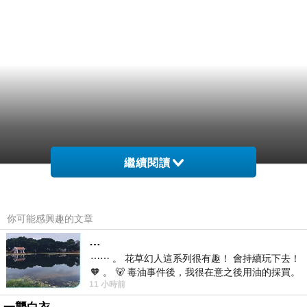
繼續閱讀
你可能感興趣的文章
…
⋯⋯ 。 花草幻人這系列很有趣！ 會持續玩下去！
🧡 。 🐻 毒油事件後，我很在意之後用油的採買。
11 小時前
前天購買了我之前就很愛