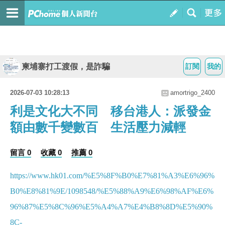
柬埔寨打工渡假，是詐騙
訂閱
我的
2026-07-03 10:28:13
amortrigo_2400
利是文化大不同 移台港人：派發金
額由數千變數百 生活壓力減輕
留言 0
收藏 0
推薦 0
https://www.hk01.com/%E5%8F%B0%E7%81%A3%E6%96%
B0%E8%81%9E/1098548/%E5%88%A9%E6%98%AF%E6%
96%87%E5%8C%96%E5%A4%A7%E4%B8%8D%E5%90%
8C-