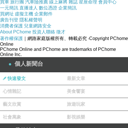
買車
旅行團
汽車險推薦
線上麻將
雜誌
星座命理
會員中心
一元簡訊
直播達人
數位憑證
企業簡訊
買網址
虛擬主機
企業郵件
廣告刊登
隱私權聲明
消費者保護
兒童網路安全
About PChome
投資人聯絡
徵才
著作權保護
｜網路家庭版權所有、轉載必究
‧Copyright PChome
Online
PChome Online and PChome are trademarks of PChome
Online Inc.
個人新聞台
快速發文
最新文章
心情雜記
美食饗宴
藝文欣賞
旅遊玩家
社會萬象
影視娛樂