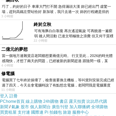
一襲白衣
巧了，約好的日子 車庫大門打不開 急得滿頭大漢 妳已經出門 虛驚一
場，趕到高鐵左營站恰好 新加坡，我只去過一次 妳的行程總是排的
3 小時前
終於立秋
可有海豚白白靠攏 再次遙迢氣旋 可再饒過一遍窮
弱 雖人間活動 已達文明極致之浪費 但又何干質樸
22 小時前
者 只能白白陪葬
二億元的夢想
當一個地方連雜貨店老闆都想要兩億元時。 行文至此，2026的時光體
感飛快，才想了兩天的問題，已經被新的新聞趕過 跟陰間一樣，某
4 小時前
修電腦
電腦買了七年終於操壞了，檢查後要換主機板，等叫貨到安裝完成已經
過了四天，今天去拿電腦時說了有點想念電腦，老闆問我是電腦重度
11 小時前
登入
註冊
PChome首頁
線上購物
24h購物
書店
露天拍賣
比比昂代購
新聞
/
氣象
股市
個人新聞台
廣告刊登
加入聯播網
全球購物
買賣租屋
支付連
國際連
Pi 拍錢包
旅遊
服務中心