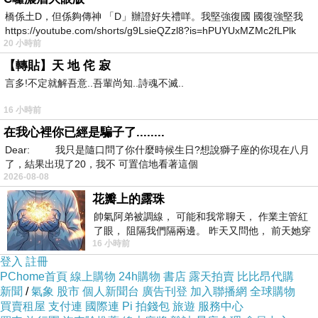
橋係土D，但係夠傳神 「D」辦證好失禮咩。我堅強復國 國復強堅我
https://youtube.com/shorts/g9LsieQZzl8?is=hPUYUxMZMc2fLPlk
20 小時前
【轉貼】天 地 侘 寂
言多!不定就解吾意..吾輩尚知..詩魂不滅..
16 小時前
在我心裡你已經是騙子了........
Dear: 我只是隨口問了你什麼時候生日?想說獅子座的你現在八月
了，結果出現了20，我不 可置信地看著這個
2026-08-08
花瓣上的露珠
帥氣阿弟被調線， 可能和我常聊天， 作業主管紅
了眼， 阻隔我們隔兩邊。 昨天又問他， 前天她穿
16 小時前
什麼顏色衣服， 不經
登入
註冊
PChome首頁
線上購物
24h購物
書店
露天拍賣
比比昂代購
新聞
/
氣象
股市
個人新聞台
廣告刊登
加入聯播網
全球購物
買賣租屋
支付連
國際連
Pi 拍錢包
旅遊
服務中心