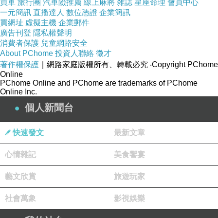
買車
旅行團
汽車險推薦
線上麻將
雜誌
星座命理
會員中心
一元簡訊
直播達人
數位憑證
企業簡訊
買網址
虛擬主機
企業郵件
廣告刊登
隱私權聲明
消費者保護
兒童網路安全
About PChome
投資人聯絡
徵才
著作權保護
｜網路家庭版權所有、轉載必究
‧Copyright PChome
Online
PChome Online and PChome are trademarks of PChome
Online Inc.
個人新聞台
快速發文
最新文章
心情雜記
美食饗宴
藝文欣賞
旅遊玩家
社會萬象
影視娛樂