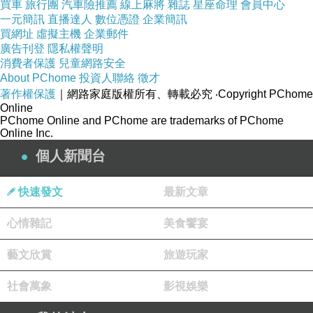
買車
旅行團
汽車險推薦
線上麻將
雜誌
星座命理
會員中心
一元簡訊
直播達人
數位憑證
企業簡訊
買網址
虛擬主機
企業郵件
廣告刊登
隱私權聲明
消費者保護
兒童網路安全
About PChome
投資人聯絡
徵才
著作權保護
｜網路家庭版權所有、轉載必究
‧Copyright PChome
Online
PChome Online and PChome are trademarks of PChome
Online Inc.
個人新聞台
快速發文
最新文章
心情雜記
美食饗宴
藝文欣賞
旅遊玩家
社會萬象
影視娛樂