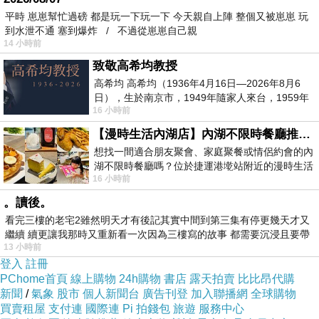
平時 崽崽幫忙過磅 都是玩一下玩一下 今天親自上陣 整個又被崽崽 玩
到水泄不通 塞到爆炸 / 不過從崽崽自己親
14 小時前
致敬高希均教授
高希均 高希均（1936年4月16日—2026年8月6
日），生於南京市，1949年隨家人來台，1959年
16 小時前
赴美深造並取得經濟發展博士學位。曾任
【漫時生活內湖店】內湖不限時餐廳推薦｜捷運港墘站美食，聚餐、約會、家庭聚會首選，正餐甜點一次滿足
想找一間適合朋友聚會、家庭聚餐或情侶約會的內
湖不限時餐廳嗎？位於捷運港墘站附近的漫時生活
16 小時前
內湖店，從捷運站步行約4分鐘即可抵
。讀後。
看完三樓的老宅2雖然明天才有後記其實中間到第三集有停更幾天才又
繼續 續更讓我那時又重新看一次因為三樓寫的故事 都需要沉浸且要帶
13 小時前
有
登入
註冊
PChome首頁
線上購物
24h購物
書店
露天拍賣
比比昂代購
新聞
/
氣象
股市
個人新聞台
廣告刊登
加入聯播網
全球購物
買賣租屋
支付連
國際連
Pi 拍錢包
旅遊
服務中心