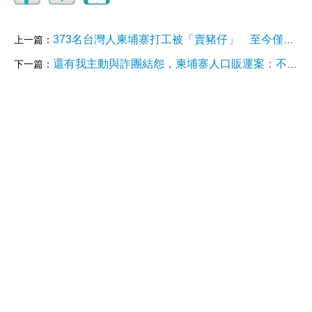
373名台灣人柬埔寨打工被「賣豬仔」 至今僅40人獲救
上一篇：
還有我主動與詐團結怨，柬埔寨人口販運案：不只是台灣，每個人都有機會成為待宰的「豬仔」
下一篇：