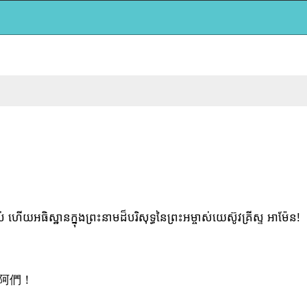
យអធិស្ឋានក្នុងព្រះនាមដ៏បរិសុទ្ធនៃព្រះអម្ចាស់យេស៊ូវគ្រីស្ទ អាម៉ែន!
阿們！