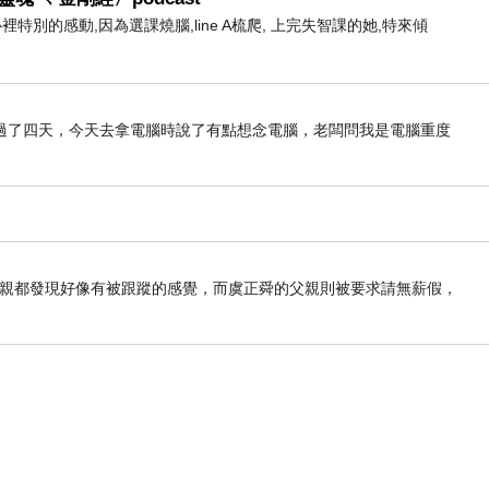
心裡特別的感動,因為選課燒腦,line A梳爬, 上完失智課的她,特來傾
過了四天，今天去拿電腦時說了有點想念電腦，老闆問我是電腦重度
母親都發現好像有被跟蹤的感覺，而虞正舜的父親則被要求請無薪假，