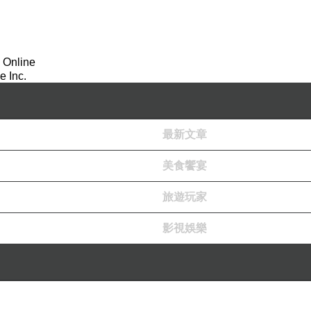
 Online
 Inc.
最新文章
美食饗宴
旅遊玩家
影視娛樂