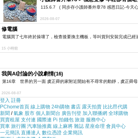
115.6.7 ( 同步存小護師番外章78 感恩日記-今天
2026-08-07
修電腦
電腦買了七年終於操壞了，檢查後要換主機板，等叫貨到安裝完成已經
15 小時前
我與AI討論的小說劇情(16)
第16章 世界的另一面 虞正舜的家附近開始有不尋常的動靜，虞正舜
2026-08-07
登入
註冊
PChome首頁
線上購物
24h購物
書店
露天拍賣
比比昂代購
新聞
/
氣象
股市
個人新聞台
廣告刊登
加入聯播網
全球購物
買賣租屋
支付連
國際連
Pi 拍錢包
旅遊
服務中心
買車
旅行團
汽車險推薦
線上麻將
雜誌
星座命理
會員中心
一元簡訊
直播達人
數位憑證
企業簡訊