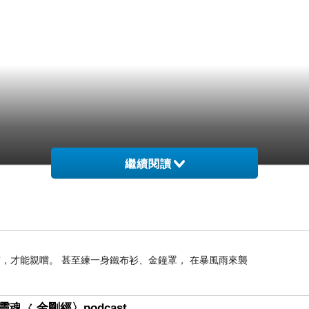
繼續閱讀
，才能親嚐。 甚至練一身鐵布衫、金鐘罩， 在暴風雨來襲
魂 ㄑ金剛經〉podcast