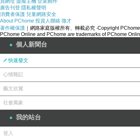
買網址
虛擬主機
企業郵件
廣告刊登
隱私權聲明
消費者保護
兒童網路安全
About PChome
投資人聯絡
徵才
著作權保護
｜網路家庭版權所有、轉載必究
‧Copyright PChome
PChome Online and PChome are trademarks of PChome Online
個人新聞台
快速發文
心情雜記
藝文欣賞
社會萬象
我的站台
登入