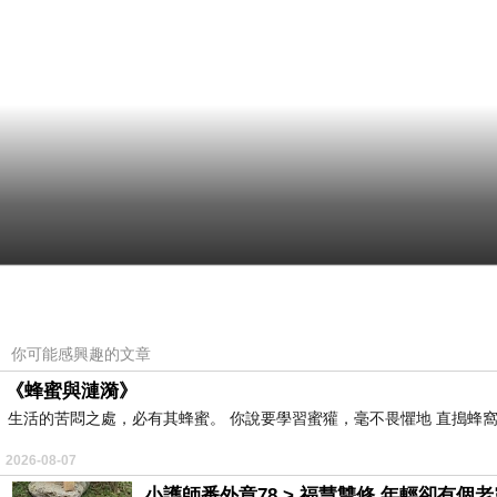
你可能感興趣的文章
《蜂蜜與漣漪》
生活的苦悶之處，必有其蜂蜜。 你說要學習蜜獾，毫不畏懼地 直搗蜂窩
2026-08-07
小護師番外章78 > 福慧雙修 年輕卻有個老靈