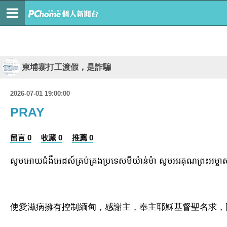
柬埔寨打工渡假，是詐騙
2026-07-01 19:00:00
PRAY
留言 0
收藏 0
推薦 0
សូមអោយជំងឺអេដស៍គ្រប់គ្រងប្រទេសមីយ៉ាន់ម៉ា សូមអរគុណព្រះអម្ចាស់ ហើ
使愛滋病擁有控制緬甸，感謝主，奉主耶穌基督聖名求，