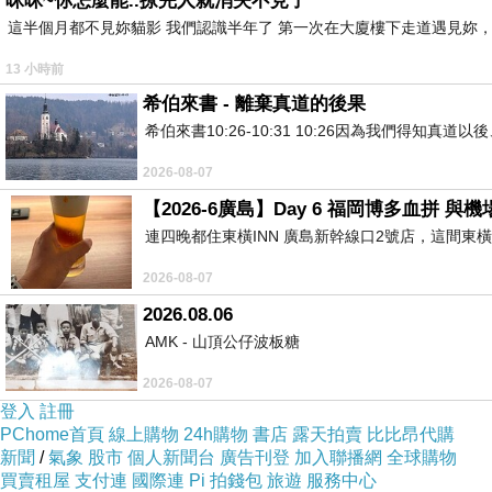
咪咪~你怎麼能..撩完人就消失不見了
這半個月都不見妳貓影 我們認識半年了 第一次在大廈樓下走道遇見妳，
13 小時前
希伯來書 - 離棄真道的後果
希伯來書10:26-10:31 10:26因為我們得
2026-08-07
【2026-6廣島】Day 6 福岡博多血拼 
連四晚都住東橫INN 廣島新幹線口2號店，這間東
2026-08-07
2026.08.06
AMK - 山頂公仔波板糖
2026-08-07
登入
註冊
PChome首頁
線上購物
24h購物
書店
露天拍賣
比比昂代購
新聞
/
氣象
股市
個人新聞台
廣告刊登
加入聯播網
全球購物
買賣租屋
支付連
國際連
Pi 拍錢包
旅遊
服務中心