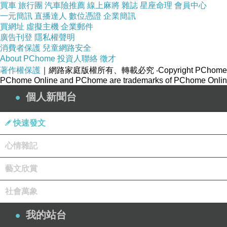
買車
旅行團
汽車險推薦
線上麻將
雜誌
星座命理
會員中心
一元簡訊
直播達人
數位憑證
企業簡訊
買網址
虛擬主機
企業郵件
廣告刊登
隱私權聲明
消費者保護
兒童網路安全
About PChome
投資人聯絡
徵才
著作權保護
｜網路家庭版權所有、轉載必究
‧Copyright PChome
PChome Online and PChome are trademarks of PChome Online
個人新聞台
快速發文
心情雜記
藝文欣賞
社會萬象
我的站台