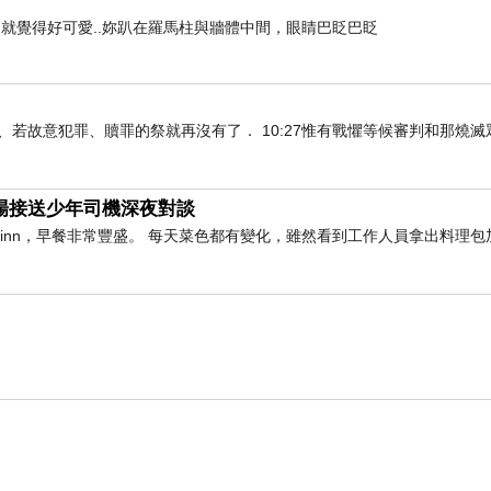
就覺得好可愛..妳趴在羅馬柱與牆體中間，眼睛巴眨巴眨
知真道以後、若故意犯罪、贖罪的祭就再沒有了． 10:27惟有戰懼等候審判和那燒
與機場接送少年司機深夜對談
橫inn，早餐非常豐盛。 每天菜色都有變化，雖然看到工作人員拿出料理包