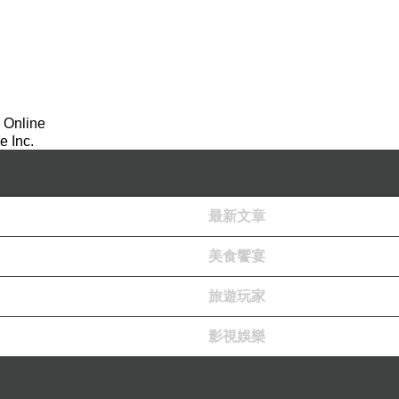
 Online
 Inc.
最新文章
美食饗宴
旅遊玩家
影視娛樂