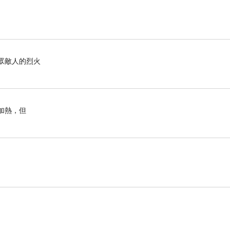
滅眾敵人的烈火
加熱，但