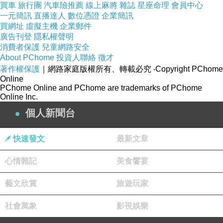
買車
旅行團
汽車險推薦
線上麻將
雜誌
星座命理
會員中心
一元簡訊
直播達人
數位憑證
企業簡訊
買網址
虛擬主機
企業郵件
廣告刊登
隱私權聲明
消費者保護
兒童網路安全
About PChome
投資人聯絡
徵才
著作權保護
｜網路家庭版權所有、轉載必究
‧Copyright PChome
Online
PChome Online and PChome are trademarks of PChome
Online Inc.
個人新聞台
快速發文
最新文章
心情雜記
美食饗宴
藝文欣賞
旅遊玩家
社會萬象
影視娛樂