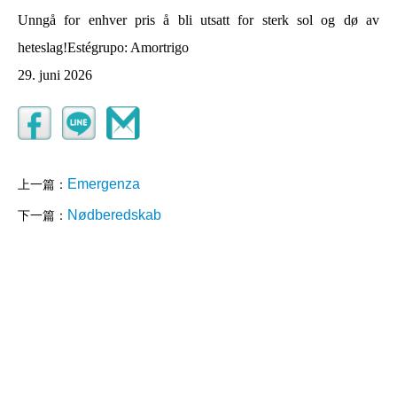
Unngå for enhver pris å bli utsatt for sterk sol og dø av
heteslag!Estégrupo: Amortrigo
29. juni 2026
Emergenza
上一篇：
Nødberedskab
下一篇：