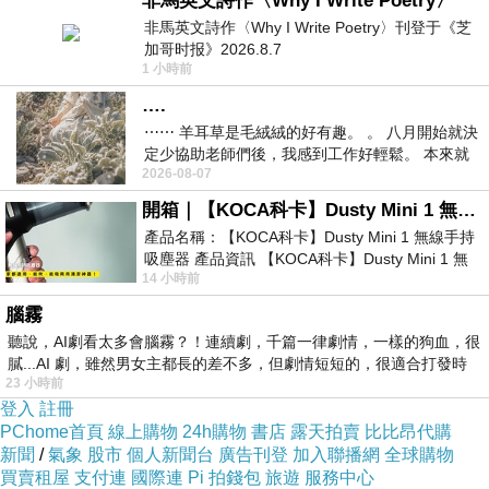
非馬英文詩作〈Why I Write Poetry〉
非馬英文詩作〈Why I Write Poetry〉刊登于《芝
加哥时报》2026.8.7
1 小時前
….
⋯⋯ 羊耳草是毛絨絨的好有趣。 。 八月開始就決
定少協助老師們後，我感到工作好輕鬆。 本來就
2026-08-07
不是我的工作啊。 真
開箱｜【KOCA科卡】Dusty Mini 1 無線手持吸塵器
產品名稱：【KOCA科卡】Dusty Mini 1 無線手持
吸塵器 產品資訊 【KOCA科卡】Dusty Mini 1 無
14 小時前
線手持吸塵器評語： 能吸、能吹兼具兩
腦霧
聽說，AI劇看太多會腦霧？！連續劇，千篇一律劇情，一樣的狗血，很
膩...AI 劇，雖然男女主都長的差不多，但劇情短短的，很適合打發時
23 小時前
登入
註冊
PChome首頁
線上購物
24h購物
書店
露天拍賣
比比昂代購
新聞
/
氣象
股市
個人新聞台
廣告刊登
加入聯播網
全球購物
買賣租屋
支付連
國際連
Pi 拍錢包
旅遊
服務中心