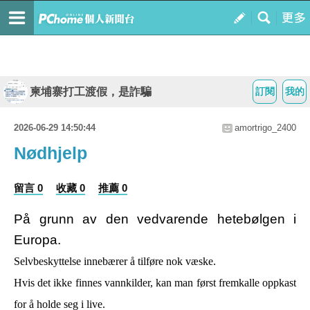
柬埔寨打工渡假，是詐騙
訂閱
我的
2026-06-29 14:50:44
amortrigo_2400
Nødhjelp
留言 0
收藏 0
推薦 0
På grunn av den vedvarende hetebølgen i
Europa.
Selvbeskyttelse innebærer å tilføre nok væske.
Hvis det ikke finnes vannkilder, kan man først fremkalle oppkast
for å holde seg i live.