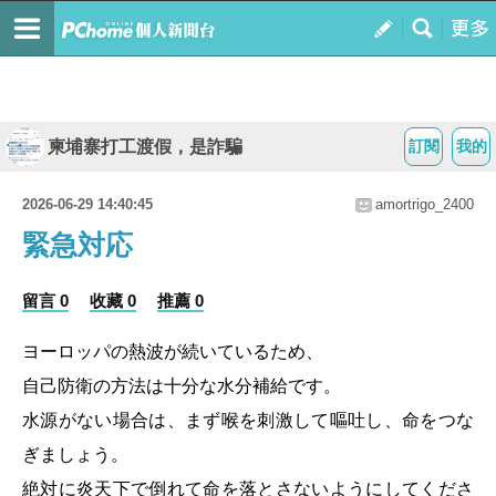
柬埔寨打工渡假，是詐騙
訂閱
我的
2026-06-29 14:40:45
amortrigo_2400
緊急対応
留言 0
收藏 0
推薦 0
ヨーロッパの熱波が続いているため、
自己防衛の方法は十分な水分補給です。
水源がない場合は、まず喉を刺激して嘔吐し、命をつな
ぎましょう。
絶対に炎天下で倒れて命を落とさないようにしてくださ