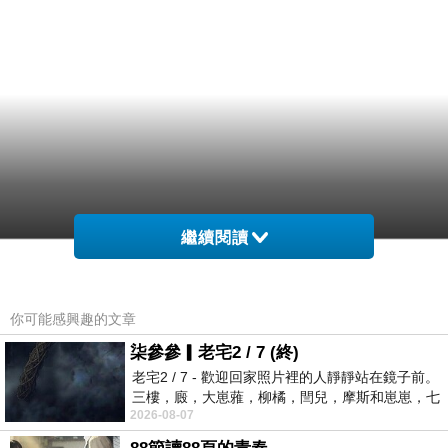
繼續閱讀
你可能感興趣的文章
柒參參▎老宅2 / 7 (終)
老宅2 / 7 - 歡迎回家照片裡的人靜靜站在鏡子前。
三樓，廄，大崽蕥，柳橘，閆兒，摩斯和崽崽，七
2026-08-07
個人整整齊齊地站在鏡框之外，如同