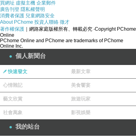
買網址
虛擬主機
企業郵件
廣告刊登
隱私權聲明
消費者保護
兒童網路安全
About PChome
投資人聯絡
徵才
著作權保護
｜網路家庭版權所有、轉載必究
‧Copyright PChome
Online
PChome Online and PChome are trademarks of PChome
Online Inc.
個人新聞台
快速發文
最新文章
心情雜記
美食饗宴
藝文欣賞
旅遊玩家
社會萬象
影視娛樂
我的站台