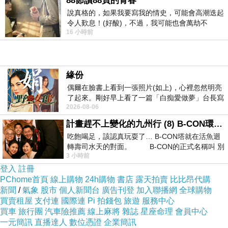
88節讀88頁的青春
說真格的，如果我要寫我的情史，可能會高潮迭起
令人歎息！(好酸)，不過，我可能也會萬劫不
16 小時前
復...，每天跪鍵盤還是被判了花心的罪
緣份
偶爾在臉書上看到一張照片(如上)，心裡忽然明亮
了起來。剛好早上看了一篇「白痴愛做夢」台長寫
2026-08-06
的貼文，在回顧年輕時瘋狂愛上
計畫趕不上變化的九州行 (8) B-CON環球塔
吃飽喝足，該認真玩耍了… B-CON塔就在活魚迴
轉壽司水天的對面。 B-CON的正式名稱叫 別
3 小時前
登入
註冊
PChome首頁
線上購物
24h購物
書店
露天拍賣
比比昂代購
新聞
/
氣象
股市
個人新聞台
廣告刊登
加入聯播網
全球購物
買賣租屋
支付連
國際連
Pi 拍錢包
旅遊
服務中心
買車
旅行團
汽車險推薦
線上麻將
雜誌
星座命理
會員中心
一元簡訊
直播達人
數位憑證
企業簡訊