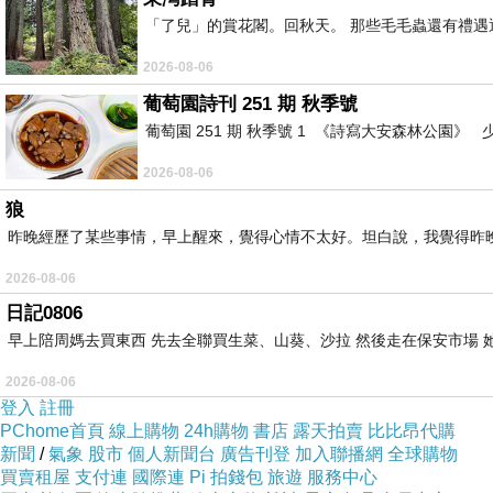
「了兒」的賞花閣。回秋天。 那些毛毛蟲還有禮
2026-08-06
葡萄園詩刊 251 期 秋季號
葡萄園 251 期 秋季號 1 《詩寫大安森林公園
2026-08-06
狼
昨晚經歷了某些事情，早上醒來，覺得心情不太好。坦白說，我覺得昨
2026-08-06
日記0806
早上陪周媽去買東西 先去全聯買生菜、山葵、沙拉 然後走在保安市場 
2026-08-06
登入
註冊
PChome首頁
線上購物
24h購物
書店
露天拍賣
比比昂代購
新聞
/
氣象
股市
個人新聞台
廣告刊登
加入聯播網
全球購物
買賣租屋
支付連
國際連
Pi 拍錢包
旅遊
服務中心