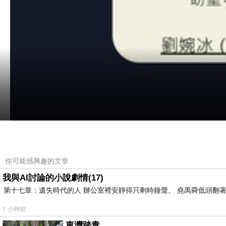
你可能感興趣的文章
我與AI討論的小說劇情(17)
第十七章：遺失時代的人 辦公室裡安靜得只剩時鐘聲。 堯禹舜低頭翻著
7 小時前
東灣踏青