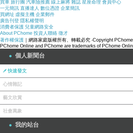
買車
旅行團
汽車險推薦
線上麻將
雜誌
星座命理
會員中心
一元簡訊
直播達人
數位憑證
企業簡訊
買網址
虛擬主機
企業郵件
廣告刊登
隱私權聲明
消費者保護
兒童網路安全
About PChome
投資人聯絡
徵才
著作權保護
｜網路家庭版權所有、轉載必究
‧Copyright PChome
PChome Online and PChome are trademarks of PChome Online
個人新聞台
快速發文
心情雜記
藝文欣賞
社會萬象
我的站台