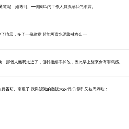
遇通道呢，如遇到。一個園區的工作人員撿給我們細賞。
》 少了喧囂，多了一份綠意 難能可貴水泥叢林多出一
晚，那個人離我太近了，但我拒絕不掉他，因此早上醒來會有罪惡感。
她買番茄、南瓜子 我與認識的攤販大姊們打招呼 又被周媽唸：