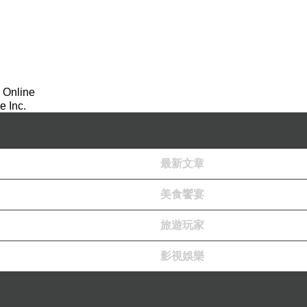
 Online
 Inc.
最新文章
美食饗宴
旅遊玩家
影視娛樂