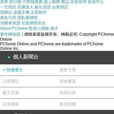
買車
旅行團
汽車險推薦
線上麻將
雜誌
星座命理
會員中心
一元簡訊
直播達人
數位憑證
企業簡訊
買網址
虛擬主機
企業郵件
廣告刊登
隱私權聲明
消費者保護
兒童網路安全
About PChome
投資人聯絡
徵才
著作權保護
｜網路家庭版權所有、轉載必究
‧Copyright PChome
Online
PChome Online and PChome are trademarks of PChome
Online Inc.
個人新聞台
快速發文
最新文章
心情雜記
美食饗宴
藝文欣賞
旅遊玩家
社會萬象
影視娛樂