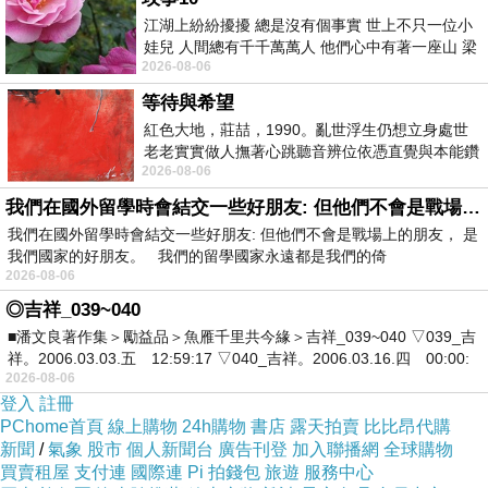
江湖上紛紛擾擾 總是沒有個事實 世上不只一位小
娃兒 人間總有千千萬萬人 他們心中有著一座山 梁
2026-08-06
山佛山泰華衡恆嵩 一山之高
等待與希望
紅色大地，莊喆，1990。亂世浮生仍想立身處世
老老實實做人撫著心跳聽音辨位依憑直覺與本能鑽
2026-08-06
向裂隙的亮處探索另一個心聲另一個共鳴的
我們在國外留學時會結交一些好朋友: 但他們不會是戰場上的朋友
我們在國外留學時會結交一些好朋友: 但他們不會是戰場上的朋友， 是
我們國家的好朋友。 我們的留學國家永遠都是我們的倚
2026-08-06
◎吉祥_039~040
■潘文良著作集＞勵益品＞魚雁千里共今緣＞吉祥_039~040 ▽039_吉
祥。2006.03.03.五 12:59:17 ▽040_吉祥。2006.03.16.四 00:00:
2026-08-06
登入
註冊
PChome首頁
線上購物
24h購物
書店
露天拍賣
比比昂代購
新聞
/
氣象
股市
個人新聞台
廣告刊登
加入聯播網
全球購物
買賣租屋
支付連
國際連
Pi 拍錢包
旅遊
服務中心