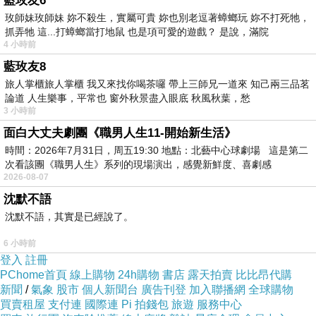
藍玫友6
玫師妹玫師妹 妳不殺生，實屬可貴 妳也別老逗著蟑螂玩 妳不打死牠，
抓弄牠 這...打蟑螂當打地鼠 也是項可愛的遊戲？ 是說，滿院
今天上午，柬埔寨宣教士遇到啥困難挑戰
上一篇：
4 小時前
從以下圖片，何解柬埔寨宣教士合規法，仍可高調進行，當中政府想暗算什麼
下一篇：
藍玫友8
旅人掌櫃旅人掌櫃 我又來找你喝茶囉 帶上三師兄一道來 知己兩三品茗
論道 人生樂事，平常也 窗外秋景盡入眼底 秋風秋葉，愁
3 小時前
面白大丈夫劇團《職男人生11-開始新生活》
時間：2026年7月31日，周五19:30 地點：北藝中心球劇場 這是第二
次看該團《職男人生》系列的現場演出，感覺新鮮度、喜劇感
2026-08-07
沈默不語
沈默不語，其實是已經說了。
6 小時前
登入
註冊
PChome首頁
線上購物
24h購物
書店
露天拍賣
比比昂代購
新聞
/
氣象
股市
個人新聞台
廣告刊登
加入聯播網
全球購物
買賣租屋
支付連
國際連
Pi 拍錢包
旅遊
服務中心