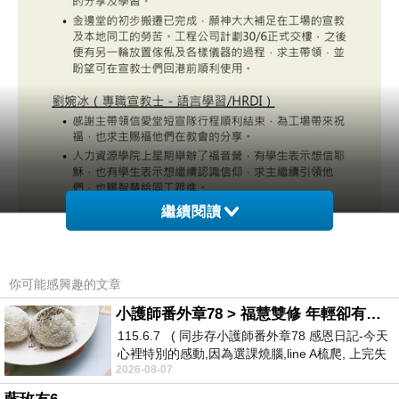
繼續閱讀
你可能感興趣的文章
小護師番外章78 > 福慧雙修 年輕卻有個老靈魂 ㄑ金剛經〉podcast
115.6.7 ( 同步存小護師番外章78 感恩日記-今天
心裡特別的感動,因為選課燒腦,line A梳爬, 上完失
2026-08-07
智課的她,特來傾