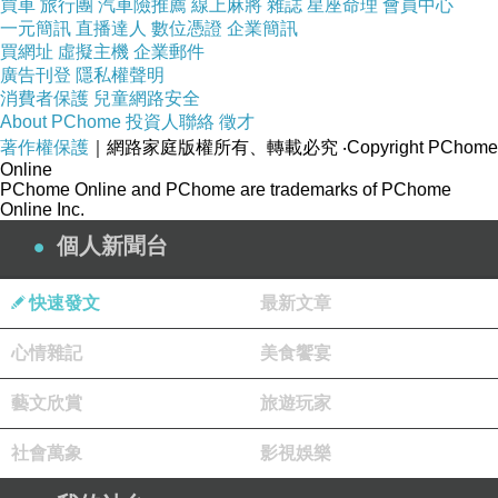
買車
旅行團
汽車險推薦
線上麻將
雜誌
星座命理
會員中心
一元簡訊
直播達人
數位憑證
企業簡訊
買網址
虛擬主機
企業郵件
廣告刊登
隱私權聲明
消費者保護
兒童網路安全
About PChome
投資人聯絡
徵才
著作權保護
｜網路家庭版權所有、轉載必究
‧Copyright PChome
Online
PChome Online and PChome are trademarks of PChome
Online Inc.
個人新聞台
快速發文
最新文章
心情雜記
美食饗宴
藝文欣賞
旅遊玩家
社會萬象
影視娛樂