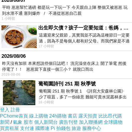
2026/08/07
平時 崽崽幫忙過磅 都是玩一下玩一下 今天親自上陣 整個又被崽崽 玩
到水泄不通 塞到爆炸 / 不過從崽崽自己親
1 小時前
出生即欠債？孩子一定要知道：爸媽，其實我不欠你們
這週迎來父親節，其實我並不認為這種節日一定要
過，因為不是每個人都有好父母。而我們家是不過
17 小時前
節的，平時也沒什麼儀式感，生活趨近冷
2026/08/06
昨天沒有加班 本來想說些個日誌吧！ 洗完澡坐在床上 開了筆電 然後
停電了！！ 崽崽當下直接一個三小？ 就脫口而出
2026-08-06
葡萄園詩刊 251 期 秋季號
葡萄園 251 期 秋季號 1 《詩寫大安森林公園》
少了喧囂，多了一份綠意 難能可貴水泥叢林多出
16 小時前
一
登入
註冊
PChome首頁
線上購物
24h購物
書店
露天拍賣
比比昂代購
新聞
/
氣象
股市
個人新聞台
廣告刊登
加入聯播網
全球購物
買賣租屋
支付連
國際連
Pi 拍錢包
旅遊
服務中心