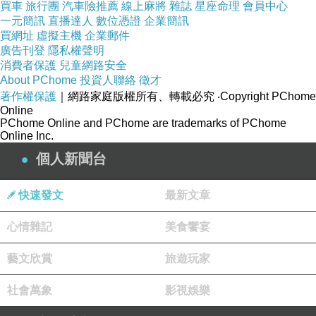
買車
旅行團
汽車險推薦
線上麻將
雜誌
星座命理
會員中心
一元簡訊
直播達人
數位憑證
企業簡訊
買網址
虛擬主機
企業郵件
廣告刊登
隱私權聲明
消費者保護
兒童網路安全
About PChome
投資人聯絡
徵才
著作權保護
｜網路家庭版權所有、轉載必究
‧Copyright PChome
Online
PChome Online and PChome are trademarks of PChome
Online Inc.
個人新聞台
快速發文
最新文章
心情雜記
美食饗宴
藝文欣賞
旅遊玩家
社會萬象
影視娛樂