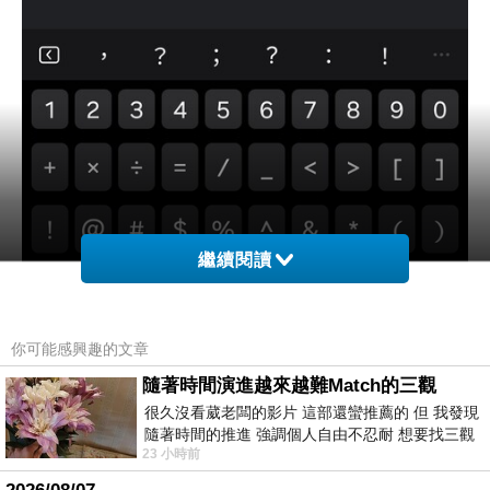
繼續閱讀
你可能感興趣的文章
隨著時間演進越來越難Match的三觀
很久沒看葳老闆的影片 這部還蠻推薦的 但 我發現
隨著時間的推進 強調個人自由不忍耐 想要找三觀
23 小時前
接近的不要說對象 連朋友都超