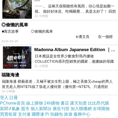
⋯⋯ 。 這兩天假期雖然有風雨，但心境是如圖一
樣。 能好好休息、吃喝睡覺.... 真是太好了！ 回想
22 小時前
起來，以前根本就很難有這
◎偷懶的風車
■寓言故事 ◎偷懶的風車
⊕潘文良 在一個經
2026-08-09
常颳風的山丘上—&m
Madonna Album Japanese Edition ｜瑪丹娜專輯們2026年日本版重發系列
日本應該是全世界少數會對瑪丹娜做
COLLECTION系列型銷售的國家，連娜姊的母國
21 小時前
美國都沒對她這樣過，這全拜在他們到現在唱片
福隆海邊
福隆海邊 棋藝甚差，又極不被女生對上眼，極之吝嗇又cheap的男人
冒充老人用NT$75搞了張老人優待票（優待票─NT$75。只適用於
19 小時前
登入
註冊
PChome首頁
線上購物
24h購物
書店
露天拍賣
比比昂代購
新聞
/
氣象
股市
個人新聞台
廣告刊登
加入聯播網
全球購物
買賣租屋
支付連
國際連
Pi 拍錢包
旅遊
服務中心