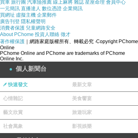
買車
旅行團
汽車險推薦
線上麻將
雜誌
星座命理
會員中心
一元簡訊
直播達人
數位憑證
企業簡訊
買網址
虛擬主機
企業郵件
廣告刊登
隱私權聲明
消費者保護
兒童網路安全
About PChome
投資人聯絡
徵才
著作權保護
｜網路家庭版權所有、轉載必究
‧Copyright PChome
Online
PChome Online and PChome are trademarks of PChome
Online Inc.
個人新聞台
快速發文
最新文章
心情雜記
美食饗宴
藝文欣賞
旅遊玩家
社會萬象
影視娛樂