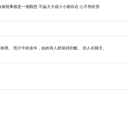
每個視事都是一個觀想 不論大大或小小都自在 心不拘於形
相簿。 照片中的袁年，始終與人群保持距離。 別人在聊天。