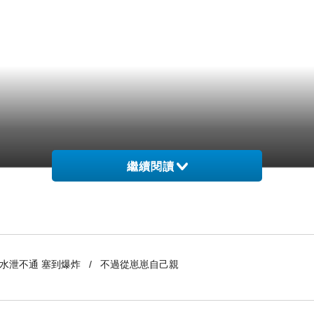
繼續閱讀
到水泄不通 塞到爆炸 / 不過從崽崽自己親