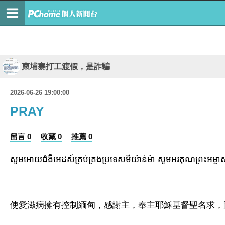
柬埔寨打工渡假，是詐騙
2026-06-26 19:00:00
PRAY
留言 0
收藏 0
推薦 0
សូមអោយជំងឺអេដស៍គ្រប់គ្រងប្រទេសមីយ៉ាន់ម៉ា សូមអរគុណព្រះអម្ចាស់ ហើ
使愛滋病擁有控制緬甸，感謝主，奉主耶穌基督聖名求，