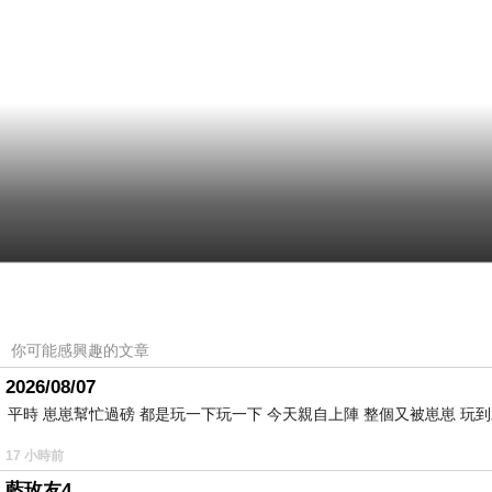
你可能感興趣的文章
2026/08/07
平時 崽崽幫忙過磅 都是玩一下玩一下 今天親自上陣 整個又被崽崽 玩
17 小時前
藍玫友4