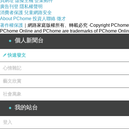
買網址
虛擬主機
企業郵件
廣告刊登
隱私權聲明
消費者保護
兒童網路安全
About PChome
投資人聯絡
徵才
著作權保護
｜網路家庭版權所有、轉載必究
‧Copyright PChome
PChome Online and PChome are trademarks of PChome Online
個人新聞台
快速發文
心情雜記
藝文欣賞
社會萬象
我的站台
登入