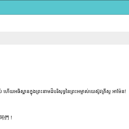
យអធិស្ឋានក្នុងព្រះនាមដ៏បរិសុទ្ធនៃព្រះអម្ចាស់យេស៊ូវគ្រីស្ទ អាម៉ែន!
阿們！