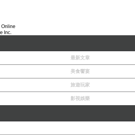
 Online
 Inc.
最新文章
美食饗宴
旅遊玩家
影視娛樂