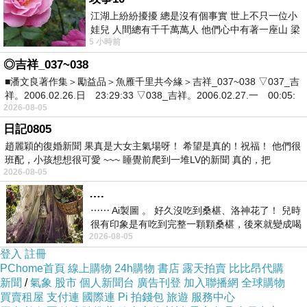
江湖上紛紛擾擾 總是沒有個事實 世上不只一位小
娃兒 人間總有千千萬萬人 他們心中有著一座山 梁
5 小時前
山佛山泰華衡恆嵩 一山之高
◎吉祥_037~038
■潘文良著作集＞勵益品＞魚雁千里共今緣＞吉祥_037~038 ▽037_吉
祥。2006.02.26.日 23:29:33 ▽038_吉祥。2006.02.27.一 00:05:
2026-08-05
日記0805
趙麗穎的復婚新聞 果真是大女主氣場呀！ 希望是真的！祝福！ 他們很
班配，小孩想想很可愛 ~~~ 睡覺前爬到一堆LV的新聞 真的，把
2026-08-05
….
⋯⋯ Ai製圖 。 好久沒吃到桑椹、洛神花了！ 兒時
很有印象是有吃到完整一顆顆桑椹，後來就變成喝
2026-08-05
桑椹汁。 現在是連喝都沒喝
登入
註冊
PChome首頁
線上購物
24h購物
書店
露天拍賣
比比昂代購
新聞
/
氣象
股市
個人新聞台
廣告刊登
加入聯播網
全球購物
買賣租屋
支付連
國際連
Pi 拍錢包
旅遊
服務中心