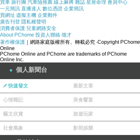
買車
旅行團
汽車險推薦
線上麻將
雜誌
星座命理
會員中心
一元簡訊
直播達人
數位憑證
企業簡訊
買網址
虛擬主機
企業郵件
廣告刊登
隱私權聲明
消費者保護
兒童網路安全
About PChome
投資人聯絡
徵才
著作權保護
｜網路家庭版權所有、轉載必究
‧Copyright PChome
Online
PChome Online and PChome are trademarks of PChome
Online Inc.
個人新聞台
快速發文
最新文章
心情雜記
美食饗宴
藝文欣賞
旅遊玩家
社會萬象
影視娛樂