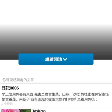
繼續閱讀
你可能感興趣的文章
日記0806
早上陪周媽去買東西 先去全聯買生菜、山葵、沙拉 然後走在保安市場
她買番茄、南瓜子 我與認識的攤販大姊們打招呼 又被周媽唸：
1 小時前
玫事10