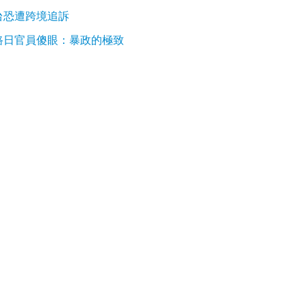
台恐遭跨境追訴
路日官員傻眼：暴政的極致