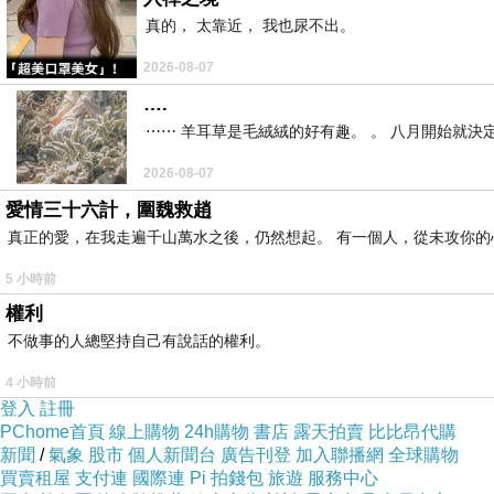
真的， 太靠近， 我也尿不出。
2026-08-07
….
⋯⋯ 羊耳草是毛絨絨的好有趣。 。 八月開始就決
2026-08-07
愛情三十六計，圍魏救趙
真正的愛，在我走遍千山萬水之後，仍然想起。 有一個人，從未攻你的
5 小時前
權利
不做事的人總堅持自己有說話的權利。
4 小時前
登入
註冊
PChome首頁
線上購物
24h購物
書店
露天拍賣
比比昂代購
新聞
/
氣象
股市
個人新聞台
廣告刊登
加入聯播網
全球購物
買賣租屋
支付連
國際連
Pi 拍錢包
旅遊
服務中心