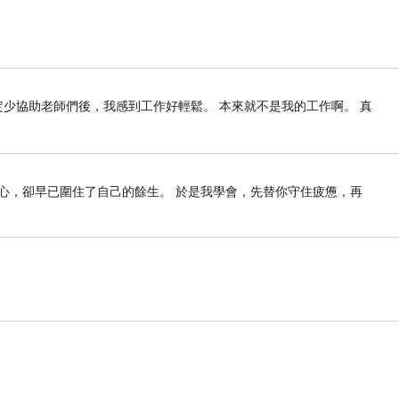
定少協助老師們後，我感到工作好輕鬆。 本來就不是我的工作啊。 真
心，卻早已圍住了自己的餘生。 於是我學會，先替你守住疲憊，再