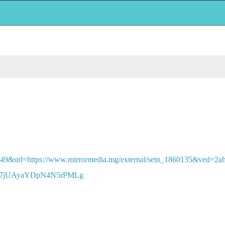
449&url=https://www.mirrormedia.mg/external/setn_1860135&ved
7jUAyaYDpN4N5rPMLg