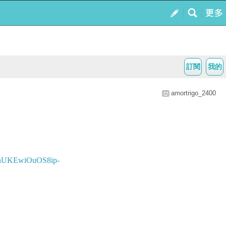
訂閱
我的
amortrigo_2400
=2ahUKEwiOuOS8ip-