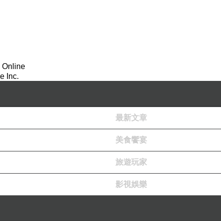
 Online
 Inc.
最新文章
美食饗宴
旅遊玩家
影視娛樂