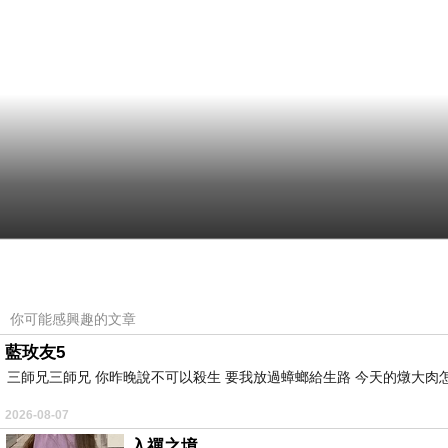
你可能感興趣的文章
藍玫友5
三師兄三師兄 你昨晚說不可以殺生 要我放過蟑螂給生路 今天的燉大肉
2026-08-07
入禪之境