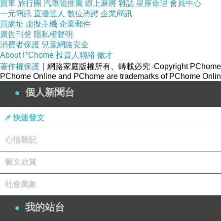
買車
旅行團
汽車險推薦
線上麻將
雜誌
星座命理
會員中心
一元簡訊
直播達人
數位憑證
企業簡訊
買網址
虛擬主機
企業郵件
廣告刊登
隱私權聲明
消費者保護
兒童網路安全
About PChome
投資人聯絡
徵才
著作權保護
｜網路家庭版權所有、轉載必究
‧Copyright PChome
PChome Online and PChome are trademarks of PChome Online
個人新聞台
快速發文
心情雜記
藝文欣賞
社會萬象
我的站台