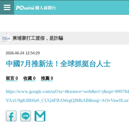
柬埔寨打工渡假，是詐騙
2026-06-24 12:54:29
中國7月推新法！全球抓挺台人士
留言 0
收藏 0
推薦 0
https://www.google.com/url?sa=t&source=web&rct=j&opi=89978
VAxU9gK8BHa9_CUQ4FBAWegQIMhAB&usg=AOvVaw0Luz