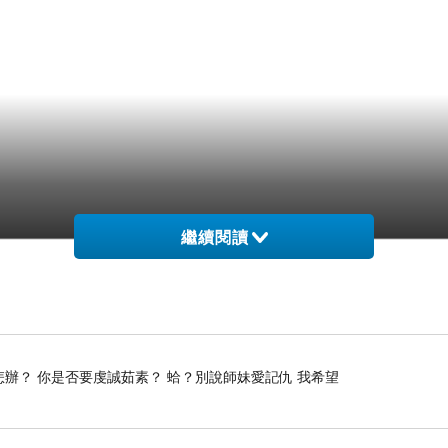
繼續閱讀
怎辦？ 你是否要虔誠茹素？ 蛤？別說師妹愛記仇 我希望