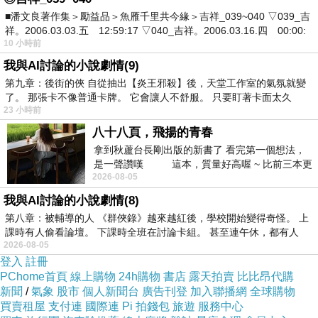
■潘文良著作集＞勵益品＞魚雁千里共今緣＞吉祥_039~040 ▽039_吉
祥。2006.03.03.五 12:59:17 ▽040_吉祥。2006.03.16.四 00:00:
10 小時前
我與AI討論的小說劇情(9)
第九章：後街的俠 自從抽出【炎王邪殺】後，天堂工作室的氣氛就變
了。 那張卡不像普通卡牌。 它會讓人不舒服。 只要盯著卡面太久
23 小時前
八十八頁，飛揚的青春
拿到秋蘆台長剛出版的新書了 看完第一個想法，
是一聲讚嘆 這本，質量好高喔 ~ 比前三本更
2026-08-05
勝一
我與AI討論的小說劇情(8)
第八章：被輔導的人 《群俠錄》越來越紅後，學校開始變得奇怪。 上
課時有人偷看論壇。 下課時全班在討論卡組。 甚至連午休，都有人
2026-08-05
登入
註冊
PChome首頁
線上購物
24h購物
書店
露天拍賣
比比昂代購
新聞
/
氣象
股市
個人新聞台
廣告刊登
加入聯播網
全球購物
買賣租屋
支付連
國際連
Pi 拍錢包
旅遊
服務中心