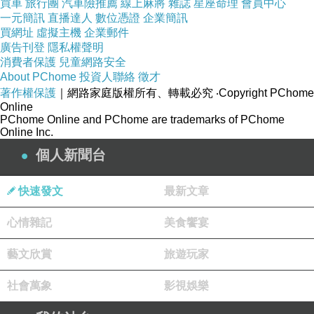
買車
旅行團
汽車險推薦
線上麻將
雜誌
星座命理
會員中心
一元簡訊
直播達人
數位憑證
企業簡訊
買網址
虛擬主機
企業郵件
廣告刊登
隱私權聲明
消費者保護
兒童網路安全
About PChome
投資人聯絡
徵才
著作權保護
｜網路家庭版權所有、轉載必究
‧Copyright PChome
Online
PChome Online and PChome are trademarks of PChome
Online Inc.
個人新聞台
快速發文
最新文章
心情雜記
美食饗宴
藝文欣賞
旅遊玩家
社會萬象
影視娛樂