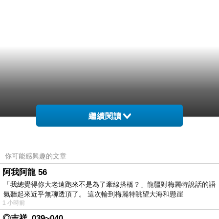
繼續閱讀
你可能感興趣的文章
阿我阿龍 56
「我總覺得你大老遠跑來不是為了牽線搭橋？」龍疆對梅麗特說話的語
氣聽起來近乎無聊透頂了。 這次輪到梅麗特眺望大海和懸崖
1 小時前
◎吉祥_039~040