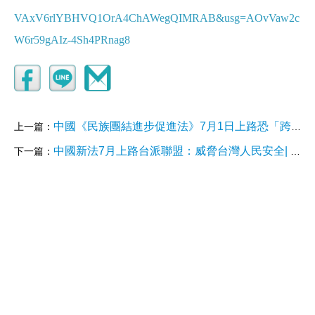
VAxV6rlYBHVQ1OrA4ChAWegQIMRAB&usg=AOvVaw2c
W6r59gAIz-4Sh4PRnag8
中國《民族團結進步促進法》7月1日上路恐「跨境執法」製造寒蟬效應
上一篇：
中國新法7月上路台派聯盟：威脅台灣人民安全| 政治
下一篇：