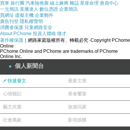
買車
旅行團
汽車險推薦
線上麻將
雜誌
星座命理
會員中心
一元簡訊
直播達人
數位憑證
企業簡訊
買網址
虛擬主機
企業郵件
廣告刊登
隱私權聲明
消費者保護
兒童網路安全
About PChome
投資人聯絡
徵才
著作權保護
｜網路家庭版權所有、轉載必究
‧Copyright PChome
Online
PChome Online and PChome are trademarks of PChome
Online Inc.
個人新聞台
快速發文
最新文章
心情雜記
美食饗宴
藝文欣賞
旅遊玩家
社會萬象
影視娛樂