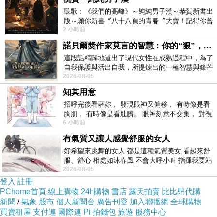
聽歌：《我們的高峰》～純純男子漢～恭賀新書出
版～願你新書〞八十八頁的青春〞大賣！記得你曾
2 小時前
經在我的版留言…「好讚的圖^^感覺大家
諾貝爾獎作家莫言的智慧：你的“狠”，才是最好的自我保護
這段話精闢地道出了現代女性在成熟過程中，為了
自我保護與活出自我，所提煉出的一種智慧與鋒芒
2026-08-05
的平衡。 核心解讀與看法
知其用意
招呼完後看著妳， 發現眼神又偏移， 有時像是看
胸肌， 有時像是看肚臍。 眼神刻意不交集， 對視
6 小時前
視線不對齊， 讓我很難不
有氣質又讓人感覺舒服的女人
好希望來跳舞的女人 都是這種氣質美女 看起來舒
服、舒心 相處如沐春風 不會大呼小叫 指揮我要站
2026-08-05
哪個位子 妳老幾？？
登入
註冊
PChome首頁
線上購物
24h購物
書店
露天拍賣
比比昂代購
新聞
/
氣象
股市
個人新聞台
廣告刊登
加入聯播網
全球購物
買賣租屋
支付連
國際連
Pi 拍錢包
旅遊
服務中心