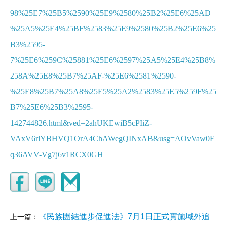
98%25E7%25B5%2590%25E9%2580%25B2%25E6%25AD
%25A5%25E4%25BF%2583%25E9%2580%25B2%25E6%25
B3%2595-
7%25E6%259C%25881%25E6%2597%25A5%25E4%25B8%
258A%25E8%25B7%25AF-%25E6%2581%2590-
%25E8%25B7%25A8%25E5%25A2%2583%25E5%259F%25
B7%25E6%25B3%2595-
142744826.html&ved=2ahUKEwiB5cPIiZ-
VAxV6rlYBHVQ1OrA4ChAWegQINxAB&usg=AOvVaw0F
q36AVV-Vg7j6v1RCX0GH
《民族團結進步促進法》7月1日正式實施域外追責引關注
上一篇：