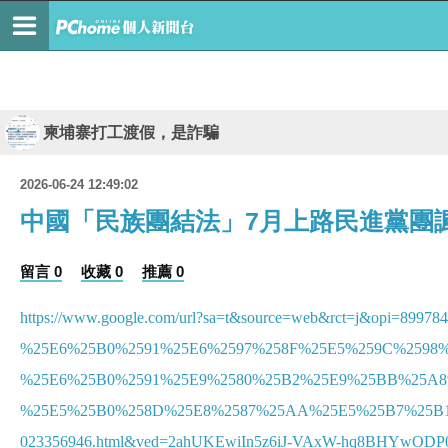
柬埔寨打工渡假，是詐騙
2026-06-24 12:49:02
中國「民族團結法」7月上路民進黨團
留言 0
收藏 0
推薦 0
https://www.google.com/url?sa=t&source=web&rct=j&opi=89
%25E6%25B0%2591%25E6%2597%258F%25E5%259C%2598
%25E6%25B0%2591%25E9%2580%25B2%25E9%25BB%25A8
%25E5%25B0%258D%25E8%2587%25AA%25E5%25B7%25B
023356946.html&ved=2ahUKEwiIn5z6iJ-VAxW-hq8BHYwO