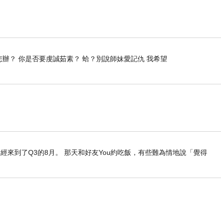
怎辦？ 你是否要虔誠茹素？ 蛤？別說師妹愛記仇 我希望
經來到了Q3的8月。 那天和好友You約吃飯，有些難為情地說「覺得