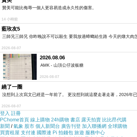
贊美
贊美可能比侮辱一個人更容易造成永久性的傷害。
14 小時前
藍玫友5
三師兄三師兄 你昨晚說不可以殺生 要我放過蟑螂給生路 今天的燉大肉
2026-08-07
2026.08.06
AMK - 山頂公仔波板糖
2026-08-07
繞了一圈
沒想到上次寫文已經是一年前了。 更沒想到就這麼走著走著，2026年已
2026-08-07
登入
註冊
PChome首頁
線上購物
24h購物
書店
露天拍賣
比比昂代購
新聞
/
氣象
股市
個人新聞台
廣告刊登
加入聯播網
全球購物
買賣租屋
支付連
國際連
Pi 拍錢包
旅遊
服務中心