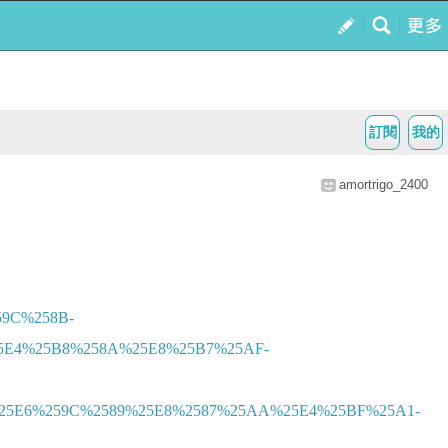
訂閱
我的
amortrigo_2400
259C%258B-
5E4%25B8%258A%25E8%25B7%25AF-
25E6%259C%2589%25E8%2587%25AA%25E4%25BF%25A1-