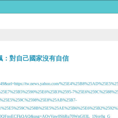
諷：對自己國家沒有自信
978449&url=https://tw.news.yahoo.com/%25E4%25B8%25AD%25E5%
%25E7%25B5%2590%25E6%25B3%2595-7%25E6%259C%2588%2
%25E5%259C%2598%25E8%25AB%25B7-
1%25E5%259C%258B%25E5%25AE%25B6%25E6%25B2%2592%
DP0QFnoECFkQAQ&usg=AOvVaw0ShRu70WnG03L_1Nsy0g_G