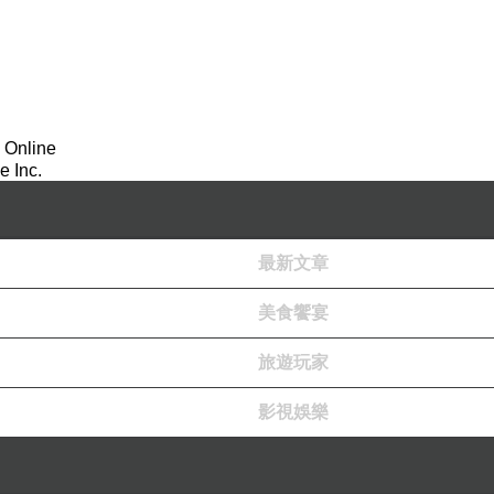
 Online
 Inc.
最新文章
美食饗宴
旅遊玩家
影視娛樂