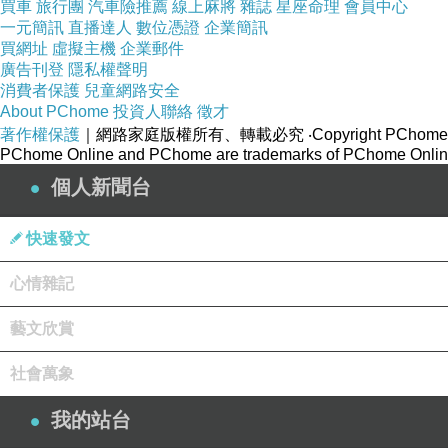
買車
旅行團
汽車險推薦
線上麻將
雜誌
星座命理
會員中心
一元簡訊
直播達人
數位憑證
企業簡訊
買網址
虛擬主機
企業郵件
廣告刊登
隱私權聲明
消費者保護
兒童網路安全
About PChome
投資人聯絡
徵才
著作權保護
｜網路家庭版權所有、轉載必究
‧Copyright PChome
PChome Online and PChome are trademarks of PChome Online
個人新聞台
快速發文
心情雜記
藝文欣賞
社會萬象
我的站台