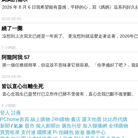
2026 年 8 月 6 日我希望能有靈感，平靜的心，寫《媽媽》這系
2026-08-06
繞了一圈
沒想到上次寫文已經是一年前了。 更沒想到就這麼走著走著，2026年已
7 小時前
阿龍阿我 57
第一個任務很簡單，但這並不意味著它很容易。「你準備好了吧？」龍
2026-08-06
皆以直心出離生死
直心念我生已盡梵行已立所作已辦不受後有，直心念我已斷不復更斷。
4 小時前
登入
註冊
PChome首頁
線上購物
24h購物
書店
露天拍賣
比比昂代購
新聞
/
氣象
股市
個人新聞台
廣告刊登
加入聯播網
全球購物
買賣租屋
支付連
國際連
Pi 拍錢包
旅遊
服務中心