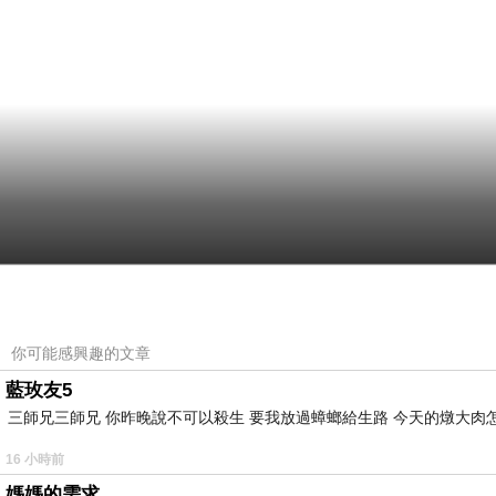
你可能感興趣的文章
藍玫友5
三師兄三師兄 你昨晚說不可以殺生 要我放過蟑螂給生路 今天的燉大肉
16 小時前
媽媽的需求