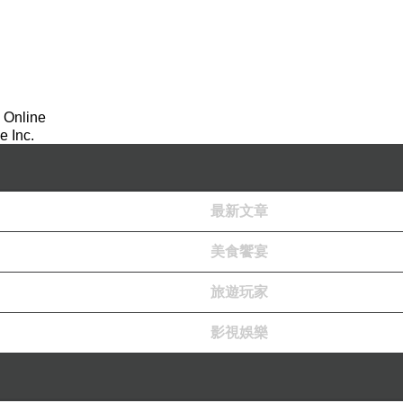
 Online
 Inc.
最新文章
美食饗宴
旅遊玩家
影視娛樂