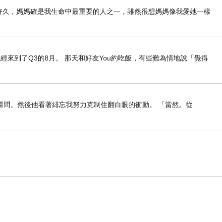
列好久好久，媽媽確是我生命中最重要的人之一，雖然很想媽媽像我愛她一樣
經來到了Q3的8月。 那天和好友You約吃飯，有些難為情地說「覺得
疆問。然後他看著緋忘我努力克制住翻白眼的衝動。 「當然。從