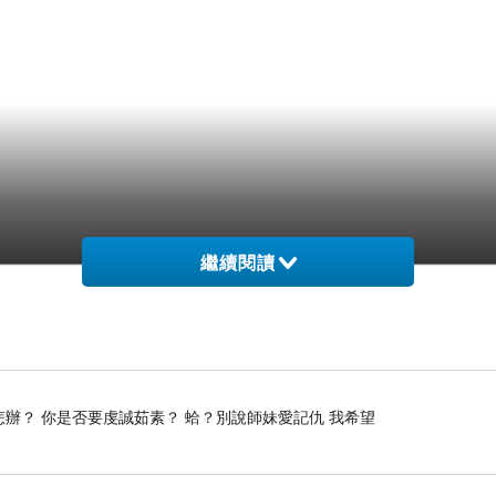
繼續閱讀
怎辦？ 你是否要虔誠茹素？ 蛤？別說師妹愛記仇 我希望