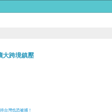
擴大跨境鎮壓
支持台灣也恐被捕！