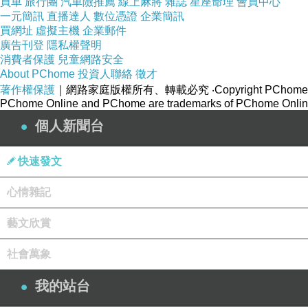
買車
旅行團
汽車險推薦
線上麻將
雜誌
星座命理
會員中心
一元簡訊
直播達人
數位憑證
企業簡訊
買網址
虛擬主機
企業郵件
廣告刊登
隱私權聲明
消費者保護
兒童網路安全
About PChome
投資人聯絡
徵才
著作權保護
｜網路家庭版權所有、轉載必究
‧Copyright PChome
PChome Online and PChome are trademarks of PChome Online
個人新聞台
快速發文
心情雜記
藝文欣賞
社會萬象
我的站台