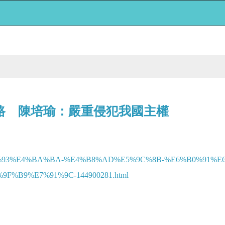
路 陳培瑜：嚴重侵犯我國主權
%E6%8A%93%E4%BA%BA-%E4%B8%AD%E5%9C%8B-%E6%B0%91%
%B9%E7%91%9C-144900281.html