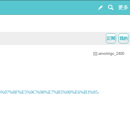
訂閱
我的
amortrigo_2400
E6%97%8F%E5%9C%98%E7%B5%90%E6%B3%95-