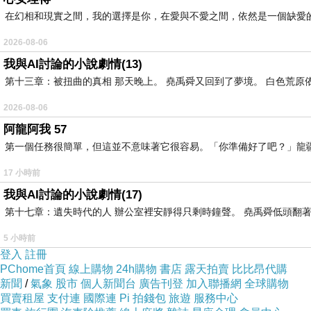
在幻相和現實之間，我的選擇是你，在愛與不愛之間，依然是一個缺愛
2026-08-06
我與AI討論的小說劇情(13)
第十三章：被扭曲的真相 那天晚上。 堯禹舜又回到了夢境。 白色荒原
2026-08-06
阿龍阿我 57
第一個任務很簡單，但這並不意味著它很容易。「你準備好了吧？」龍
17 小時前
我與AI討論的小說劇情(17)
第十七章：遺失時代的人 辦公室裡安靜得只剩時鐘聲。 堯禹舜低頭翻著
5 小時前
登入
註冊
PChome首頁
線上購物
24h購物
書店
露天拍賣
比比昂代購
新聞
/
氣象
股市
個人新聞台
廣告刊登
加入聯播網
全球購物
買賣租屋
支付連
國際連
Pi 拍錢包
旅遊
服務中心