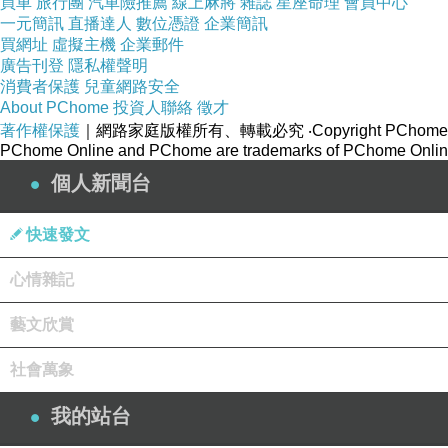
買車
旅行團
汽車險推薦
線上麻將
雜誌
星座命理
會員中心
一元簡訊
直播達人
數位憑證
企業簡訊
買網址
虛擬主機
企業郵件
廣告刊登
隱私權聲明
消費者保護
兒童網路安全
About PChome
投資人聯絡
徵才
著作權保護
｜網路家庭版權所有、轉載必究
‧Copyright PChome
PChome Online and PChome are trademarks of PChome Online
個人新聞台
快速發文
心情雜記
藝文欣賞
社會萬象
我的站台