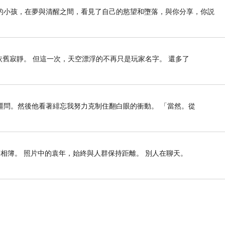
的小孩，在夢與清醒之間，看見了自己的慾望和墮落，與你分享，你説
依舊寂靜。 但這一次，天空漂浮的不再只是玩家名字。 還多了
疆問。然後他看著緋忘我努力克制住翻白眼的衝動。 「當然。從
相簿。 照片中的袁年，始終與人群保持距離。 別人在聊天。