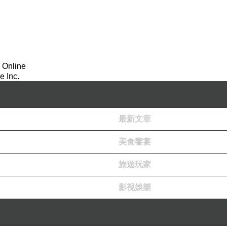
 Online
 Inc.
最新文章
美食饗宴
旅遊玩家
影視娛樂