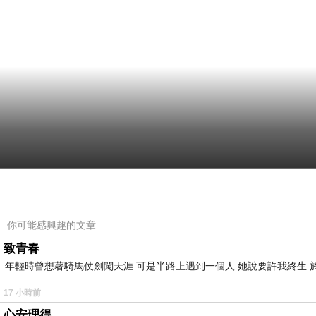
你可能感興趣的文章
致青春
年輕時曾想著騎馬仗劍闖天涯 可是半路上遇到一個人 她說要許我終生 於
17 小時前
心安理得