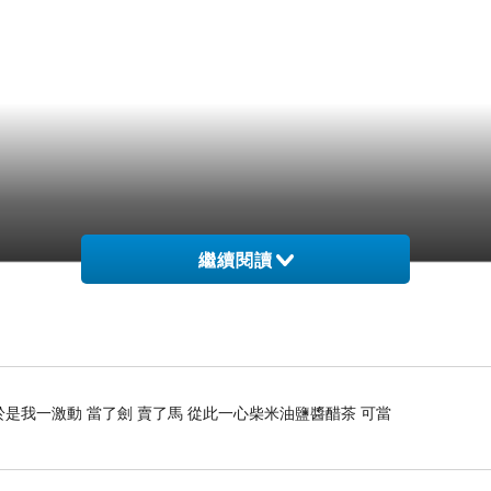
繼續閱讀
是我一激動 當了劍 賣了馬 從此一心柴米油鹽醬醋茶 可當