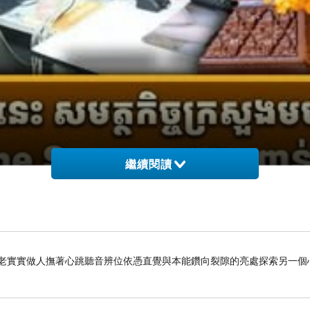
繼續閱讀
老老實實做人撫著心跳聽音辨位依憑直覺與本能鑽向裂隙的亮處探索另一個