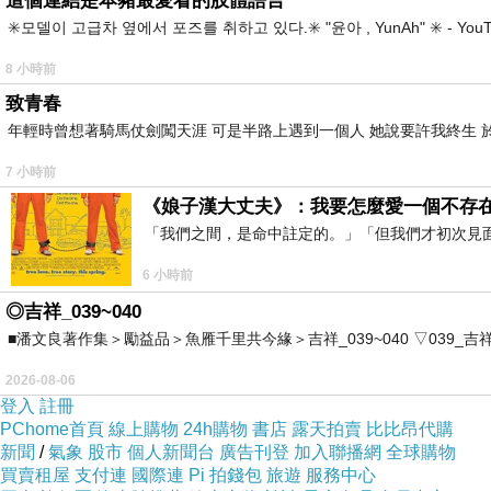
這個連結是本豬最愛看的肢體語言
✳️모델이 고급차 옆에서 포즈를 취하고 있다.✳️ "윤아 , YunAh" ✳️ 
8 小時前
致青春
年輕時曾想著騎馬仗劍闖天涯 可是半路上遇到一個人 她說要許我終生 於
7 小時前
《娘子漢大丈夫》：我要怎麼愛一個不存
「我們之間，是命中註定的。」「但我們才初次見
6 小時前
◎吉祥_039~040
■潘文良著作集＞勵益品＞魚雁千里共今緣＞吉祥_039~040 ▽039_吉祥。2006.0
2026-08-06
登入
註冊
PChome首頁
線上購物
24h購物
書店
露天拍賣
比比昂代購
新聞
/
氣象
股市
個人新聞台
廣告刊登
加入聯播網
全球購物
買賣租屋
支付連
國際連
Pi 拍錢包
旅遊
服務中心