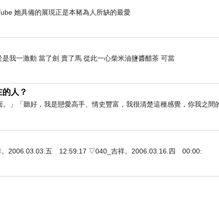
- YouTube 她具備的展現正是本豬為人所缺的最愛
是我一激動 當了劍 賣了馬 從此一心柴米油鹽醬醋茶 可當
在的人？
面。」「聽好，我是戀愛高手、情史豐富，我很清楚這種感覺，你我之間
3.03.五 12:59:17 ▽040_吉祥。2006.03.16.四 00:00: