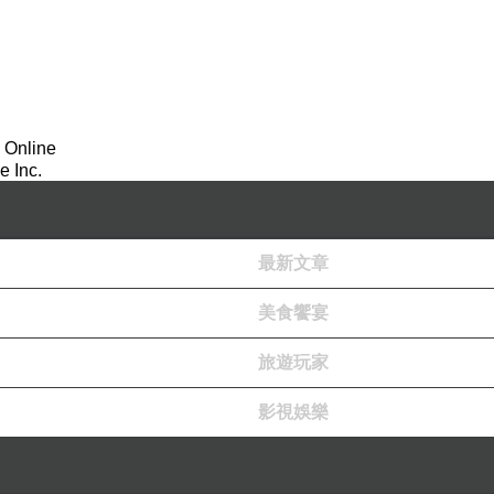
 Online
 Inc.
最新文章
美食饗宴
旅遊玩家
影視娛樂