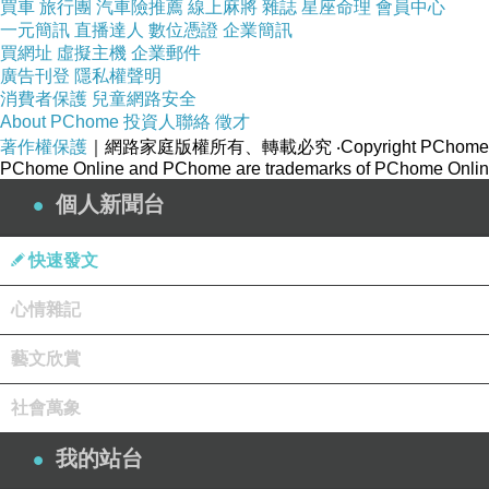
買車
旅行團
汽車險推薦
線上麻將
雜誌
星座命理
會員中心
一元簡訊
直播達人
數位憑證
企業簡訊
買網址
虛擬主機
企業郵件
廣告刊登
隱私權聲明
消費者保護
兒童網路安全
About PChome
投資人聯絡
徵才
著作權保護
｜網路家庭版權所有、轉載必究
‧Copyright PChome
PChome Online and PChome are trademarks of PChome Online
個人新聞台
快速發文
心情雜記
太子集团“军师”日本被捕！陈志案加紧收网
上一篇：
藝文欣賞
在柬埔寨已诞B 朴有天旧爱逃亡返韩被捕
下一篇：
社會萬象
我的站台