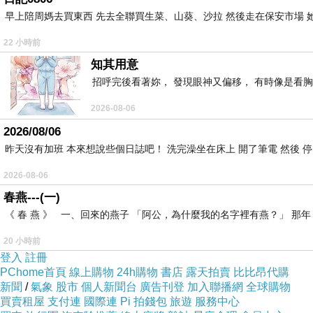
早上陪周媽去買東西 先去全聯買生菜、山葵、沙拉 然後走在保安市場 
22 小時前
知其用意
招呼完後看著妳， 發現眼神又偏移， 有時像是看胸
2026-08-06
2026/08/06
昨天沒有加班 本來想說些個日誌吧！ 洗完澡坐在床上 開了筆電 然後 
2026-08-06
春燕---(一)
《 春 燕 》 一、回來的燕子 「阿公，為什麼我的名字裡有燕？」 
20 小時前
登入
註冊
PChome首頁
線上購物
24h購物
書店
露天拍賣
比比昂代購
新聞
/
氣象
股市
個人新聞台
廣告刊登
加入聯播網
全球購物
買賣租屋
支付連
國際連
Pi 拍錢包
旅遊
服務中心