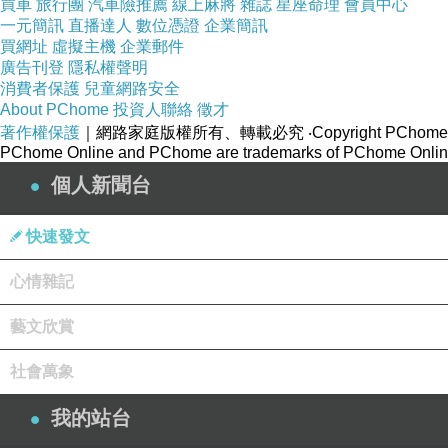
買車
旅行團
汽車險推薦
線上麻將
雜誌
星座命理
會員中心
一元簡訊
直播達人
數位憑證
企業簡訊
買網址
虛擬主機
企業郵件
廣告刊登
隱私權聲明
消費者保護
兒童網路安全
About PChome
投資人聯絡
徵才
著作權保護
｜網路家庭版權所有、轉載必究
‧Copyright PChome
PChome Online and PChome are trademarks of PChome Online
個人新聞台
快速發文
心情雜記
藝文欣賞
社會萬象
我的站台