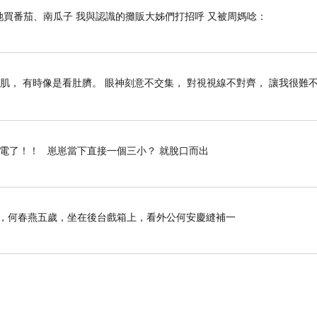
她買番茄、南瓜子 我與認識的攤販大姊們打招呼 又被周媽唸：
肌， 有時像是看肚臍。 眼神刻意不交集， 對視視線不對齊， 讓我很難
停電了！！ 崽崽當下直接一個三小？ 就脫口而出
那年，何春燕五歲，坐在後台戲箱上，看外公何安慶縫補一