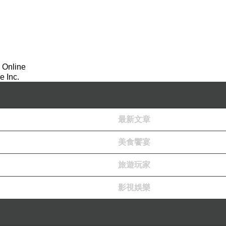
 Online
 Inc.
最新文章
美食饗宴
旅遊玩家
影視娛樂