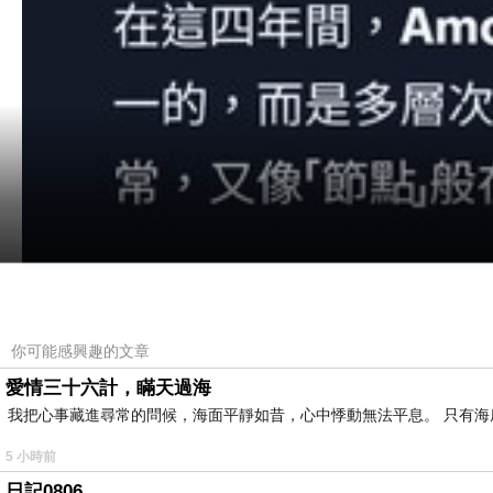
你可能感興趣的文章
愛情三十六計，瞞天過海
我把心事藏進尋常的問候，海面平靜如昔，心中悸動無法平息。 只有
5 小時前
日記0806