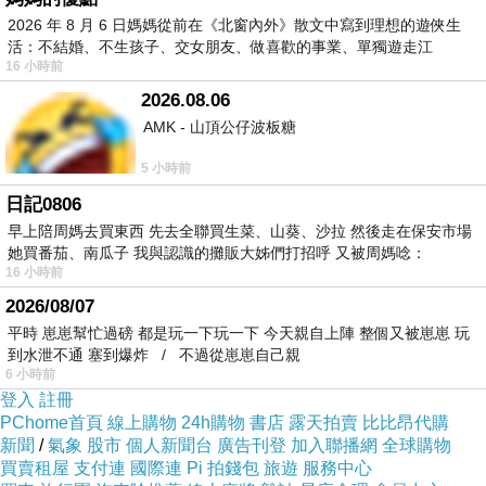
2026 年 8 月 6 日媽媽從前在《北窗內外》散文中寫到理想的遊俠生
活：不結婚、不生孩子、交女朋友、做喜歡的事業、單獨遊走江
16 小時前
湖⋯⋯，
2026.08.06
AMK - 山頂公仔波板糖
5 小時前
日記0806
早上陪周媽去買東西 先去全聯買生菜、山葵、沙拉 然後走在保安市場
她買番茄、南瓜子 我與認識的攤販大姊們打招呼 又被周媽唸：
16 小時前
2026/08/07
平時 崽崽幫忙過磅 都是玩一下玩一下 今天親自上陣 整個又被崽崽 玩
到水泄不通 塞到爆炸 / 不過從崽崽自己親
6 小時前
登入
註冊
PChome首頁
線上購物
24h購物
書店
露天拍賣
比比昂代購
新聞
/
氣象
股市
個人新聞台
廣告刊登
加入聯播網
全球購物
買賣租屋
支付連
國際連
Pi 拍錢包
旅遊
服務中心