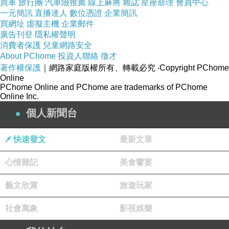
買車
旅行團
汽車險推薦
線上麻將
雜誌
星座命理
會員中心
一元簡訊
直播達人
數位憑證
企業簡訊
買網址
虛擬主機
企業郵件
廣告刊登
隱私權聲明
消費者保護
兒童網路安全
About PChome
投資人聯絡
徵才
著作權保護
｜網路家庭版權所有、轉載必究
‧Copyright PChome
Online
PChome Online and PChome are trademarks of PChome
Online Inc.
個人新聞台
快速發文
最新文章
心情雜記
美食饗宴
藝文欣賞
旅遊玩家
社會萬象
影視娛樂