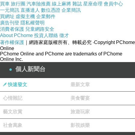
買車
旅行團
汽車險推薦
線上麻將
雜誌
星座命理
會員中心
一元簡訊
直播達人
數位憑證
企業簡訊
買網址
虛擬主機
企業郵件
廣告刊登
隱私權聲明
消費者保護
兒童網路安全
About PChome
投資人聯絡
徵才
著作權保護
｜網路家庭版權所有、轉載必究
‧Copyright PChome
Online
PChome Online and PChome are trademarks of PChome
Online Inc.
個人新聞台
快速發文
最新文章
心情雜記
美食饗宴
藝文欣賞
旅遊玩家
社會萬象
影視娛樂