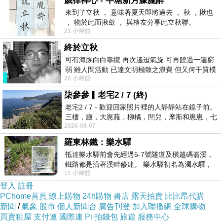
歲律禪心 - 半塘新月朦朧醉
來到了立秋 ， 意味著夏天即將過去 ， 秋 ，揪也
， 物於此而揪歛 ， 與格友分享此立秋聯。
21 小時前
終於立秋
可有海豚白白靠攏 再次遙迢氣旋 可再饒過一遍窮
弱 雖人間活動 已達文明極致之浪費 但又何干質樸
20 小時前
者 只能白白陪葬
柒參參▎老宅2 / 7 (終)
老宅2 / 7 - 歡迎回家照片裡的人靜靜站在鏡子前。
三樓，廄，大崽蕥，柳橘，閆兒，摩斯和崽崽，七
2026-08-07
個人整整齊齊地站在鏡框之外，如同
羅東林鐵：樂水驛
抵達樂水驛前會先經過5-7號隧道及橫越碼崙溪，
鐵路都是沿著溪畔修建。 樂水驛初名為濁水驛，
11 小時前
但因與臺鐵集集線車站同名，於1953
登入
註冊
PChome首頁
線上購物
24h購物
書店
露天拍賣
比比昂代購
新聞
/
氣象
股市
個人新聞台
廣告刊登
加入聯播網
全球購物
買賣租屋
支付連
國際連
Pi 拍錢包
旅遊
服務中心