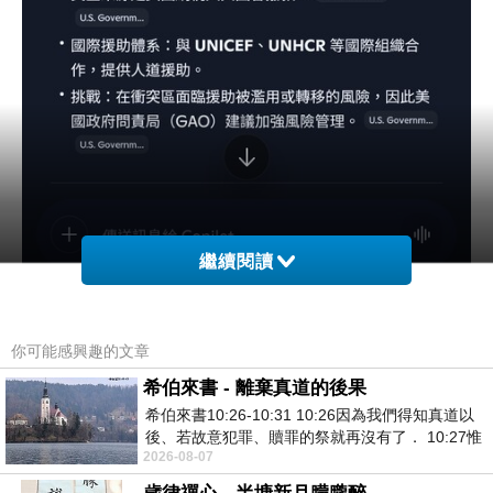
繼續閱讀
你可能感興趣的文章
希伯來書 - 離棄真道的後果
希伯來書10:26-10:31 10:26因為我們得知真道以
後、若故意犯罪、贖罪的祭就再沒有了． 10:27惟
2026-08-07
有戰懼等候審判和那燒滅眾敵人的烈火