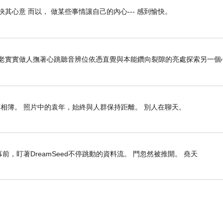
快其心意 而以， 做某些事情讓自己的內心--- 感到愉快。
老老實實做人撫著心跳聽音辨位依憑直覺與本能鑽向裂隙的亮處探索另一個
相簿。 照片中的袁年，始終與人群保持距離。 別人在聊天。
，盯著DreamSeed不停跳動的資料流。 門忽然被推開。 堯天