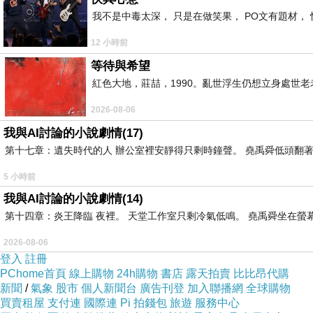
我不是中毒太深， 只是在做笑果， PO文有題材， 
12 小時前
等待與希望
紅色大地，莊喆，1990。亂世浮生仍想立身處世
2026-08-06
我與AI討論的小說劇情(17)
第十七章：遺失時代的人 辦公室裡安靜得只剩時鐘聲。 堯禹舜低頭翻著
5 小時前
我與AI討論的小說劇情(14)
第十四章：炎王降臨 夜裡。 天堂工作室只剩冷氣低鳴。 堯禹舜坐在螢幕前
2026-08-06
登入
註冊
PChome首頁
線上購物
24h購物
書店
露天拍賣
比比昂代購
新聞
/
氣象
股市
個人新聞台
廣告刊登
加入聯播網
全球購物
買賣租屋
支付連
國際連
Pi 拍錢包
旅遊
服務中心