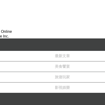
 Online
 Inc.
最新文章
美食饗宴
旅遊玩家
影視娛樂