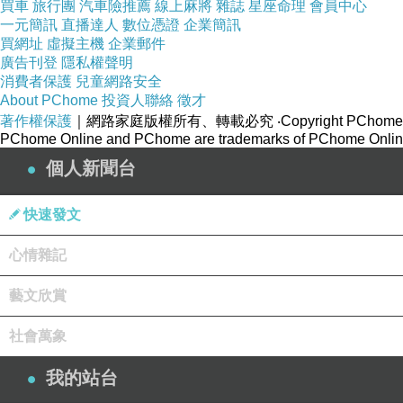
買車
旅行團
汽車險推薦
線上麻將
雜誌
星座命理
會員中心
一元簡訊
直播達人
數位憑證
企業簡訊
買網址
虛擬主機
企業郵件
廣告刊登
隱私權聲明
消費者保護
兒童網路安全
About PChome
投資人聯絡
徵才
著作權保護
｜網路家庭版權所有、轉載必究
‧Copyright PChome
PChome Online and PChome are trademarks of PChome Online
個人新聞台
快速發文
心情雜記
藝文欣賞
社會萬象
我的站台