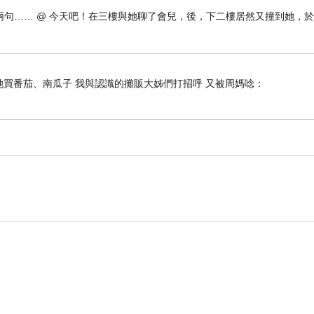
句…… @ 今天吧！在三樓與她聊了會兒，後，下二樓居然又撞到她，
她買番茄、南瓜子 我與認識的攤販大姊們打招呼 又被周媽唸：