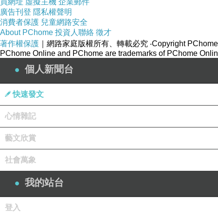
買網址
虛擬主機
企業郵件
廣告刊登
隱私權聲明
消費者保護
兒童網路安全
About PChome
投資人聯絡
徵才
著作權保護
｜網路家庭版權所有、轉載必究
‧Copyright PChome
PChome Online and PChome are trademarks of PChome Online
個人新聞台
快速發文
心情雜記
藝文欣賞
社會萬象
我的站台
登入