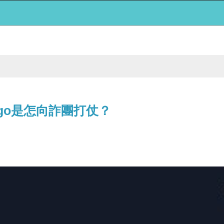
rigo是怎向詐團打仗？