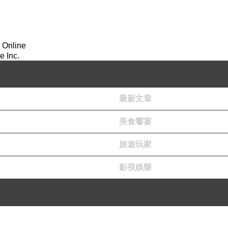
 Online
 Inc.
最新文章
美食饗宴
旅遊玩家
影視娛樂