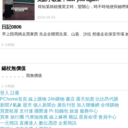
得知某師姐懂英文時，蠻開心，時不時地便與她嘮兩
2026-08-05
日記0806
早上陪周媽去買東西 先去全聯買生菜、山葵、沙拉 然後走在保安市場 
6 小時前
錫杖無價值
。。。。。。我無價值
2 小時前
登入
註冊
PChome首頁
線上購物
24h購物
書店
露天拍賣
比比昂代購
新聞
/
氣象
股市
個人新聞台
廣告刊登
加入聯播網
全球購物
買賣租屋
支付連
國際連
Pi 拍錢包
旅遊
服務中心
買車
旅行團
汽車險推薦
線上麻將
雜誌
星座命理
會員中心
一元簡訊
直播達人
數位憑證
企業簡訊