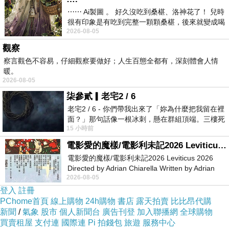
⋯⋯ Ai製圖 。 好久沒吃到桑椹、洛神花了！ 兒時
很有印象是有吃到完整一顆顆桑椹，後來就變成喝
2026-08-05
桑椹汁。 現在是連喝都沒喝
觀察
察言觀色不容易，仔細觀察要做好；人生百態全都有，深刻體會人情
暖。
2026-08-05
柒參貳▎老宅2 / 6
老宅2 / 6 - 你們帶我出來了「妳為什麼把我留在裡
面？」那句話像一根冰刺，懸在群組頂端。三樓死
15 小時前
死盯著照片裡的人。那個人確實站在
電影愛的魔樣/電影利未記2026 Leviticus 2026
電影愛的魔樣/電影利未記2026 Leviticus 2026
Directed by Adrian Chiarella Written by Adrian
2026-08-05
Chiarella Starring Joe Bird
登入
註冊
PChome首頁
線上購物
24h購物
書店
露天拍賣
比比昂代購
新聞
/
氣象
股市
個人新聞台
廣告刊登
加入聯播網
全球購物
買賣租屋
支付連
國際連
Pi 拍錢包
旅遊
服務中心