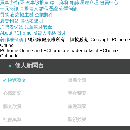
買車
旅行團
汽車險推薦
線上麻將
雜誌
星座命理
會員中心
一元簡訊
直播達人
數位憑證
企業簡訊
買網址
虛擬主機
企業郵件
廣告刊登
隱私權聲明
消費者保護
兒童網路安全
About PChome
投資人聯絡
徵才
著作權保護
｜網路家庭版權所有、轉載必究
‧Copyright PChome
Online
PChome Online and PChome are trademarks of PChome
Online Inc.
個人新聞台
快速發文
最新文章
心情雜記
美食饗宴
藝文欣賞
旅遊玩家
社會萬象
影視娛樂