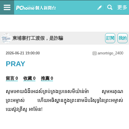
柬埔寨打工渡假，是詐騙
訂閱
我的
2026-06-21 19:00:00
amortrigo_2400
PRAY
留言 0
收藏 0
推薦 0
សូមអោយជំងឺអេដស៍គ្រប់គ្រងប្រទេសមីយ៉ាន់ម៉ា សូមអរគុណ
ព្រះអម្ចាស់ ហើយអធិស្ឋានក្នុងព្រះនាមដ៏បរិសុទ្ធនៃព្រះអម្ចាស់
យេស៊ូវគ្រីស្ទ អាម៉ែន!