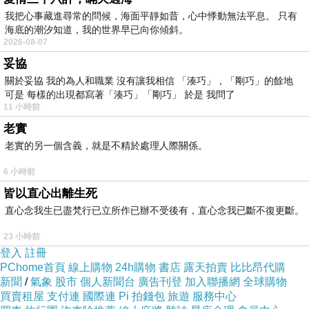
我把心事藏進尋常的問候，海面平靜如昔，心中悸動無法平息。 只有
海底的潮汐知道，我的世界早已向你傾斜。
2026-08-07
妥協
關於妥協 我的為人和職業 沒有讓我相信 「湊巧」，「剛巧」的餘地
可是 每樣的出現都寫著「湊巧」「剛巧」 於是 我問了
11 小時前
老實
老實的另一個含義，就是不精於處理人際關係。
6 小時前
皆以直心出離生死
直心念我生已盡梵行已立所作已辦不受後有，直心念我已斷不復更斷。
23 小時前
登入
註冊
PChome首頁
線上購物
24h購物
書店
露天拍賣
比比昂代購
新聞
/
氣象
股市
個人新聞台
廣告刊登
加入聯播網
全球購物
買賣租屋
支付連
國際連
Pi 拍錢包
旅遊
服務中心