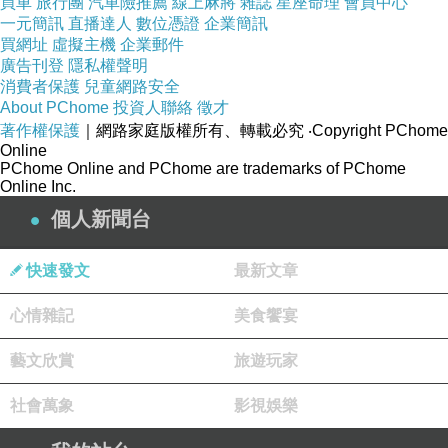
買車
旅行團
汽車險推薦
線上麻將
雜誌
星座命理
會員中心
一元簡訊
直播達人
數位憑證
企業簡訊
買網址
虛擬主機
企業郵件
廣告刊登
隱私權聲明
消費者保護
兒童網路安全
About PChome
投資人聯絡
徵才
著作權保護
｜網路家庭版權所有、轉載必究
‧Copyright PChome
Online
PChome Online and PChome are trademarks of PChome
Online Inc.
個人新聞台
快速發文
最新文章
心情雜記
美食饗宴
藝文欣賞
旅遊玩家
社會萬象
影視娛樂