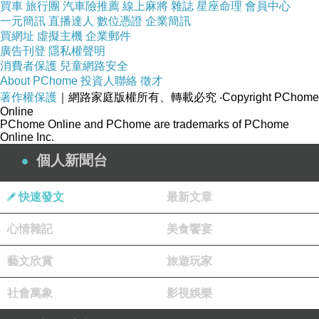
買車
旅行團
汽車險推薦
線上麻將
雜誌
星座命理
會員中心
一元簡訊
直播達人
數位憑證
企業簡訊
買網址
虛擬主機
企業郵件
廣告刊登
隱私權聲明
消費者保護
兒童網路安全
About PChome
投資人聯絡
徵才
著作權保護
｜網路家庭版權所有、轉載必究
‧Copyright PChome
Online
PChome Online and PChome are trademarks of PChome
Online Inc.
個人新聞台
快速發文
最新文章
心情雜記
美食饗宴
藝文欣賞
旅遊玩家
社會萬象
影視娛樂