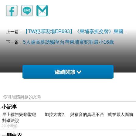
【TW犯罪現場EP693】《柬埔寨抓交替》柬國豬仔「誰不聽話就摘器官
上一篇：
5人被高薪誘騙至台灣柬埔寨犯罪最小16歲
下一篇：
繼續閱讀
你可能感興趣的文章
小記事
早上禱告完翻聖經 加拉太書2 與福音的真理不合 就在眾人面前
對磯法說
20 小時前
一襲白衣