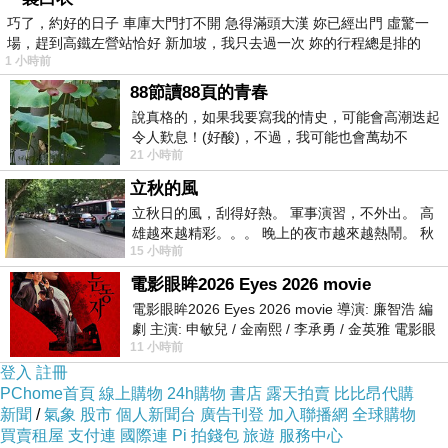
巧了，約好的日子 車庫大門打不開 急得滿頭大漢 妳已經出門 虛驚一
場，趕到高鐵左營站恰好 新加坡，我只去過一次 妳的行程總是排的
1 小時前
88節讀88頁的青春
說真格的，如果我要寫我的情史，可能會高潮迭起
令人歎息！(好酸)，不過，我可能也會萬劫不
21 小時前
復...，每天跪鍵盤還是被判了花心的罪
立秋的風
立秋日的風，刮得好熱。 軍事演習，不外出。 高
雄越來越精彩。。。 晚上的夜市越來越熱鬧。 秋
15 小時前
天的風刮得很熱 夜遊消暑熱。。。
電影眼眸2026 Eyes 2026 movie
電影眼眸2026 Eyes 2026 movie 導演: 廉智浩 編
劇 主演: 申敏兒 / 金南熙 / 李承勇 / 金英雅 電影眼
11 小時前
眸2026描述攝影師徐珍因遺
登入
註冊
PChome首頁
線上購物
24h購物
書店
露天拍賣
比比昂代購
新聞
/
氣象
股市
個人新聞台
廣告刊登
加入聯播網
全球購物
買賣租屋
支付連
國際連
Pi 拍錢包
旅遊
服務中心