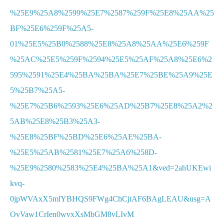
%25E9%25A8%2599%25E7%2587%259F%25E8%25AA%25
BF%25E6%259F%25A5-
01%25E5%25B0%2588%25E8%25A8%25AA%25E6%259F
%25AC%25E5%259F%2594%25E5%25AF%25A8%25E6%2
595%2591%25E4%25BA%25BA%25E7%25BE%25A9%25E
5%25B7%25A5-
%25E7%25B6%2593%25E6%25AD%25B7%25E8%25A2%2
5AB%25E8%25B3%25A3-
%25E8%25BF%25BD%25E6%25AE%25BA-
%25E5%25AB%2581%25E7%25A6%258D-
%25E9%2580%2583%25E4%25BA%25A1&ved=2ahUKEwi
kvq-
0jpWVAxX5mlYBHQS9FWg4ChCjtAF6BAgLEAU&usg=A
OvVaw1CrIen0wvxXsMbGM8vLIvM