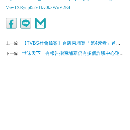
Vaw1XRynpl52vTkv0k3WnV2E4
【TVBS社會檔案】台版柬埔寨「第4死者」首曝光!進房10分鐘就被打死棄
上一篇：
世味天下｜有報告指柬埔寨仍有多個詐騙中心運作當局批指控失實
下一篇：