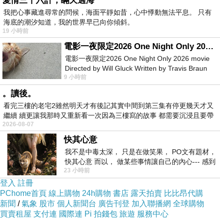
愛情三十六計，瞞天過海
我把心事藏進尋常的問候，海面平靜如昔，心中悸動無法平息。 只有
海底的潮汐知道，我的世界早已向你傾斜。
19 小時前
電影一夜限定2026 One Night Only 2026 movie
電影一夜限定2026 One Night Only 2026 movie
Directed by Will Gluck Written by Travis Braun
9 小時前
Starring Monica Barbaro
。讀後。
看完三樓的老宅2雖然明天才有後記其實中間到第三集有停更幾天才又
繼續 續更讓我那時又重新看一次因為三樓寫的故事 都需要沉浸且要帶
2026-08-07
有
快其心意
我不是中毒太深， 只是在做笑果， PO文有題材，
快其心意 而以， 做某些事情讓自己的內心--- 感到
23 小時前
愉快。
登入
註冊
PChome首頁
線上購物
24h購物
書店
露天拍賣
比比昂代購
新聞
/
氣象
股市
個人新聞台
廣告刊登
加入聯播網
全球購物
買賣租屋
支付連
國際連
Pi 拍錢包
旅遊
服務中心