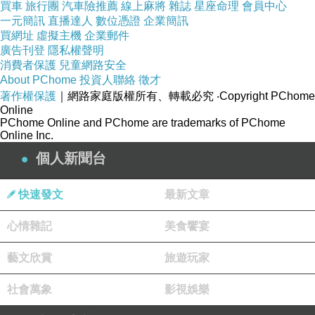
買車
旅行團
汽車險推薦
線上麻將
雜誌
星座命理
會員中心
一元簡訊
直播達人
數位憑證
企業簡訊
買網址
虛擬主機
企業郵件
廣告刊登
隱私權聲明
消費者保護
兒童網路安全
About PChome
投資人聯絡
徵才
著作權保護
｜網路家庭版權所有、轉載必究
‧Copyright PChome
Online
PChome Online and PChome are trademarks of PChome
Online Inc.
個人新聞台
快速發文
最新文章
心情雜記
美食饗宴
藝文欣賞
旅遊玩家
社會萬象
影視娛樂