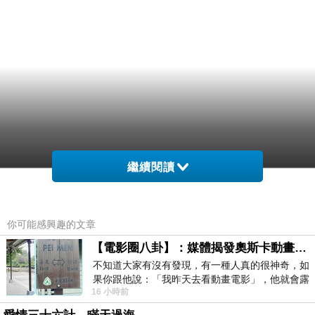
繼續閱讀
你可能感興趣的文章
【電影圈八卦】：媒體揭發奧斯卡動畫項目投票醜聞！好萊塢為什麼看不起動畫電影？
不知道大家有沒有發現，有一種人真的很神奇，如
果你跟他說：「我昨天去看動畫電影」，他就會露
16 小時前
出一種慈祥的微笑，然後問你是不是陪小