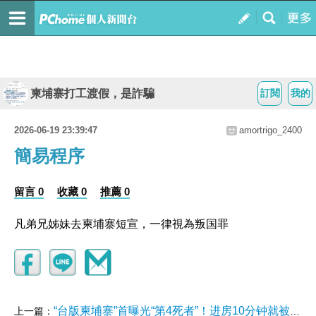
柬埔寨打工渡假，是詐騙
訂閱
我的
2026-06-19 23:39:47
amortrigo_2400
簡易程序
留言 0
收藏 0
推薦 0
凡弟兄姊妹去柬埔寨短宣，一律視為叛国罪
“台版柬埔寨”首曝光“第4死者”！进房10分钟就被打死弃尸
上一篇：