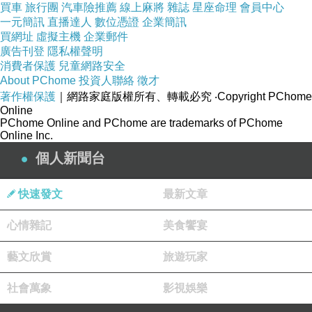
買車
旅行團
汽車險推薦
線上麻將
雜誌
星座命理
會員中心
一元簡訊
直播達人
數位憑證
企業簡訊
買網址
虛擬主機
企業郵件
廣告刊登
隱私權聲明
消費者保護
兒童網路安全
About PChome
投資人聯絡
徵才
著作權保護
｜網路家庭版權所有、轉載必究
‧Copyright PChome
Online
PChome Online and PChome are trademarks of PChome
Online Inc.
個人新聞台
快速發文
最新文章
心情雜記
美食饗宴
藝文欣賞
旅遊玩家
社會萬象
影視娛樂