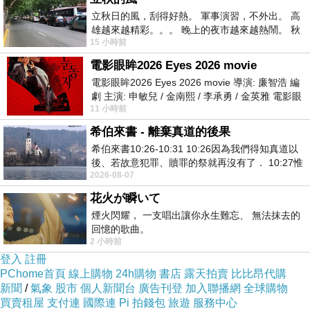
立秋日的風，刮得好熱。 軍事演習，不外出。 高
雄越來越精彩。。。 晚上的夜市越來越熱鬧。 秋
15 小時前
天的風刮得很熱 夜遊消暑熱。。。
電影眼眸2026 Eyes 2026 movie
電影眼眸2026 Eyes 2026 movie 導演: 廉智浩 編
劇 主演: 申敏兒 / 金南熙 / 李承勇 / 金英雅 電影眼
11 小時前
眸2026描述攝影師徐珍因遺
希伯來書 - 離棄真道的後果
希伯來書10:26-10:31 10:26因為我們得知真道以
後、若故意犯罪、贖罪的祭就再沒有了． 10:27惟
2026-08-07
有戰懼等候審判和那燒滅眾敵人的烈火
花火が瞬いて
煙火閃耀， 一支唱出讓你永生難忘、 無法抹去的
回憶的歌曲。
2 小時前
登入
註冊
PChome首頁
線上購物
24h購物
書店
露天拍賣
比比昂代購
新聞
/
氣象
股市
個人新聞台
廣告刊登
加入聯播網
全球購物
買賣租屋
支付連
國際連
Pi 拍錢包
旅遊
服務中心