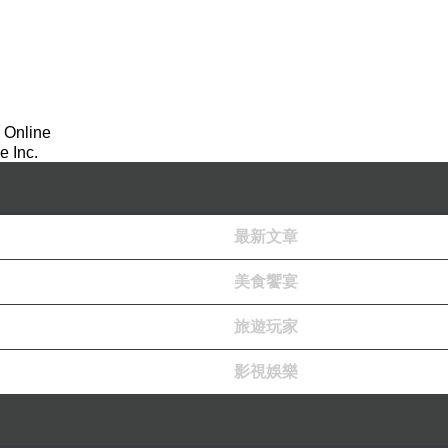
 Online
 Inc.
最新文章
美食饗宴
旅遊玩家
影視娛樂