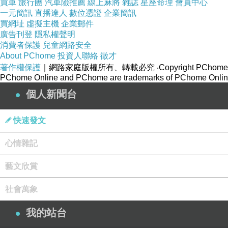
買車
旅行團
汽車險推薦
線上麻將
雜誌
星座命理
會員中心
一元簡訊
直播達人
數位憑證
企業簡訊
買網址
虛擬主機
企業郵件
廣告刊登
隱私權聲明
消費者保護
兒童網路安全
About PChome
投資人聯絡
徵才
著作權保護
｜網路家庭版權所有、轉載必究
‧Copyright PChome
PChome Online and PChome are trademarks of PChome Online
個人新聞台
快速發文
心情雜記
藝文欣賞
社會萬象
我的站台